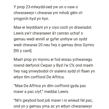
Y prop 23-mlwydd-oed yw un o naw o
chwaraewyr i chwarae ym mhob gêm o’r
ymgyrch hyd yn hyn.
Mae ei lwyddiant yn y crys coch yn drawiadol.
Lewis yw’r chwaraewr â’r canran uchaf o
gemau wedi ennill ar gyfer unrhyw un sydd
wedi chwarae 20 neu fwy o gemau dros Gymru
[90 y cant].
Mae’r prop yn mynnu ei fod eisiau ychwanegu
rownd derfynol Cwpan y Byd i’w CV, ond mae’n
fwy nag ymwybodol o’r sialens sydd o’i flaen yn
erbyn tîm corfforol De Affrica.
“Mae De Affrica yn dîm corfforol gyda pac
mawr a pac cryf,” meddai Lewis.
“Ni’n gwybod bod job mawr i ni wneud fel pac,
ond yn y gemau yma ac yn erbyn chwaraewyr