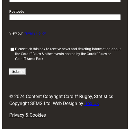
Postcode
View our
Privacy Policy
(
Please tick this box to receive news and ticketing information about
the Cardiff Blues & other events hosted by the Cardiff Blues or
R
Cardiff Arms Park
e
q
u
i
r
e
d
© 2024 Content Copyright Cardiff Rugby, Statistics
)
Copyright SFMS Ltd. Web Design by
Box UK
Privacy & Cookies