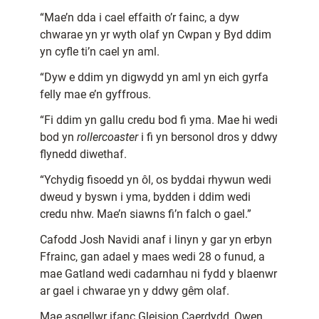
“Mae’n dda i cael effaith o’r fainc, a dyw
chwarae yn yr wyth olaf yn Cwpan y Byd ddim
yn cyfle ti’n cael yn aml.
“Dyw e ddim yn digwydd yn aml yn eich gyrfa
felly mae e’n gyffrous.
“Fi ddim yn gallu credu bod fi yma. Mae hi wedi
bod yn
rollercoaster
i fi yn bersonol dros y ddwy
flynedd diwethaf.
“Ychydig fisoedd yn ôl, os byddai rhywun wedi
dweud y byswn i yma, bydden i ddim wedi
credu nhw. Mae’n siawns fi’n falch o gael.”
Cafodd Josh Navidi anaf i linyn y gar yn erbyn
Ffrainc, gan adael y maes wedi 28 o funud, a
mae Gatland wedi cadarnhau ni fydd y blaenwr
ar gael i chwarae yn y ddwy gêm olaf.
Mae asgellwr ifanc Gleision Caerdydd, Owen