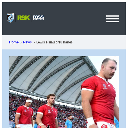
Skip
to
content
Toggl
Menu
Home
News
Lewis eisiau creu hanes