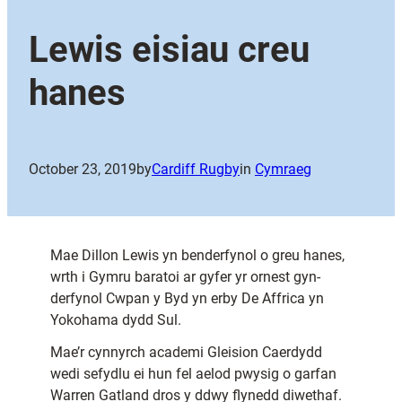
Lewis eisiau creu
hanes
October 23, 2019
by
Cardiff Rugby
in
Cymraeg
Mae Dillon Lewis yn benderfynol o greu hanes,
wrth i Gymru baratoi ar gyfer yr ornest gyn-
derfynol Cwpan y Byd yn erby De Affrica yn
Yokohama dydd Sul.
Mae’r cynnyrch academi Gleision Caerdydd
wedi sefydlu ei hun fel aelod pwysig o garfan
Warren Gatland dros y ddwy flynedd diwethaf.