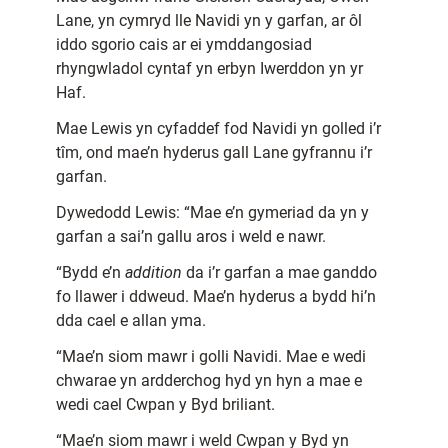
Lane, yn cymryd lle Navidi yn y garfan, ar ôl
iddo sgorio cais ar ei ymddangosiad
rhyngwladol cyntaf yn erbyn Iwerddon yn yr
Haf.
Mae Lewis yn cyfaddef fod Navidi yn golled i’r
tîm, ond mae’n hyderus gall Lane gyfrannu i’r
garfan.
Dywedodd Lewis: “Mae e’n gymeriad da yn y
garfan a sai’n gallu aros i weld e nawr.
“Bydd e’n
addition
da i’r garfan a mae ganddo
fo llawer i ddweud. Mae’n hyderus a bydd hi’n
dda cael e allan yma.
“Mae’n siom mawr i golli Navidi. Mae e wedi
chwarae yn ardderchog hyd yn hyn a mae e
wedi cael Cwpan y Byd briliant.
“Mae’n siom mawr i weld Cwpan y Byd yn