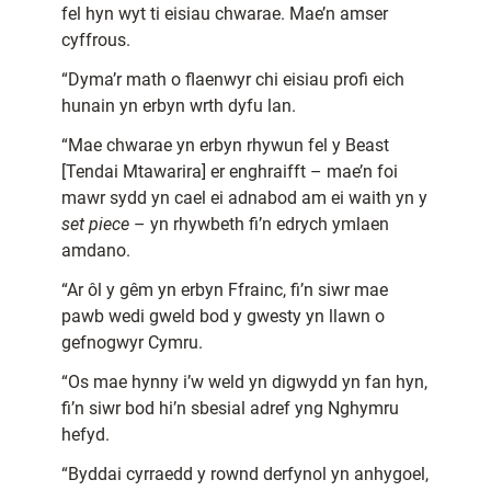
fel hyn wyt ti eisiau chwarae. Mae’n amser
cyffrous.
“Dyma’r math o flaenwyr chi eisiau profi eich
hunain yn erbyn wrth dyfu lan.
“Mae chwarae yn erbyn rhywun fel y Beast
[Tendai Mtawarira] er enghraifft – mae’n foi
mawr sydd yn cael ei adnabod am ei waith yn y
set piece
– yn rhywbeth fi’n edrych ymlaen
amdano.
“Ar ôl y gêm yn erbyn Ffrainc, fi’n siwr mae
pawb wedi gweld bod y gwesty yn llawn o
gefnogwyr Cymru.
“Os mae hynny i’w weld yn digwydd yn fan hyn,
fi’n siwr bod hi’n sbesial adref yng Nghymru
hefyd.
“Byddai cyrraedd y rownd derfynol yn anhygoel,