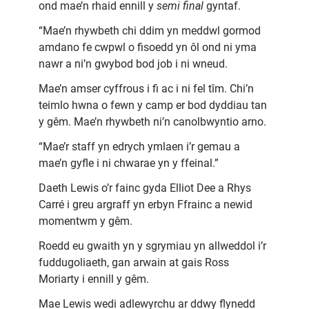
ond mae’n rhaid ennill y
semi final
gyntaf.
“Mae’n rhywbeth chi ddim yn meddwl gormod
amdano fe cwpwl o fisoedd yn ôl ond ni yma
nawr a ni’n gwybod bod job i ni wneud.
Mae’n amser cyffrous i fi ac i ni fel tîm. Chi’n
teimlo hwna o fewn y camp er bod dyddiau tan
y gêm. Mae’n rhywbeth ni’n canolbwyntio arno.
“Mae’r staff yn edrych ymlaen i’r gemau a
mae’n gyfle i ni chwarae yn y ffeinal.”
Daeth Lewis o’r fainc gyda Elliot Dee a Rhys
Carré i greu argraff yn erbyn Ffrainc a newid
momentwm y gêm.
Roedd eu gwaith yn y sgrymiau yn allweddol i’r
fuddugoliaeth, gan arwain at gais Ross
Moriarty i ennill y gêm.
Mae Lewis wedi adlewyrchu ar ddwy flynedd