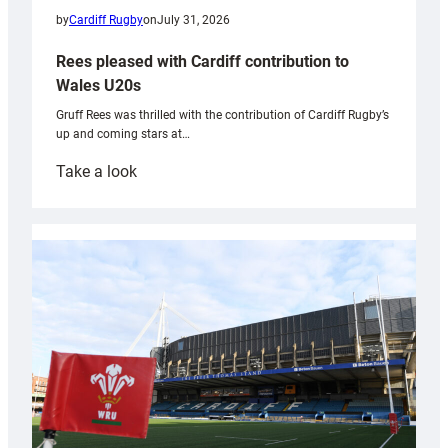
by
Cardiff Rugby
on
July 31, 2026
Rees pleased with Cardiff contribution to
Wales U20s
Gruff Rees was thrilled with the contribution of Cardiff Rugby’s
up and coming stars at…
:
Take a look
Rees
pleased
with
Cardiff
contribution
to
Wales
U20s