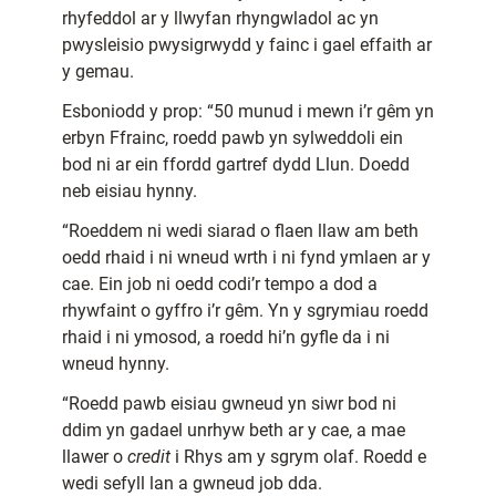
rhyfeddol ar y llwyfan rhyngwladol ac yn
pwysleisio pwysigrwydd y fainc i gael effaith ar
y gemau.
Esboniodd y prop: “50 munud i mewn i’r gêm yn
erbyn Ffrainc, roedd pawb yn sylweddoli ein
bod ni ar ein ffordd gartref dydd Llun. Doedd
neb eisiau hynny.
“Roeddem ni wedi siarad o flaen llaw am beth
oedd rhaid i ni wneud wrth i ni fynd ymlaen ar y
cae. Ein job ni oedd codi’r tempo a dod a
rhywfaint o gyffro i’r gêm. Yn y sgrymiau roedd
rhaid i ni ymosod, a roedd hi’n gyfle da i ni
wneud hynny.
“Roedd pawb eisiau gwneud yn siwr bod ni
ddim yn gadael unrhyw beth ar y cae, a mae
llawer o
credit
i Rhys am y sgrym olaf. Roedd e
wedi sefyll lan a gwneud job dda.