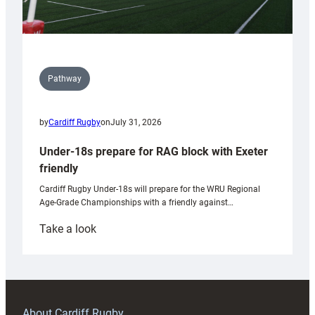
Pathway
by
Cardiff Rugby
on
July 31, 2026
Under-18s prepare for RAG block with Exeter
friendly
Cardiff Rugby Under-18s will prepare for the WRU Regional
Age-Grade Championships with a friendly against…
:
Take a look
Under-
18s
prepare
for
RAG
About Cardiff Rugby