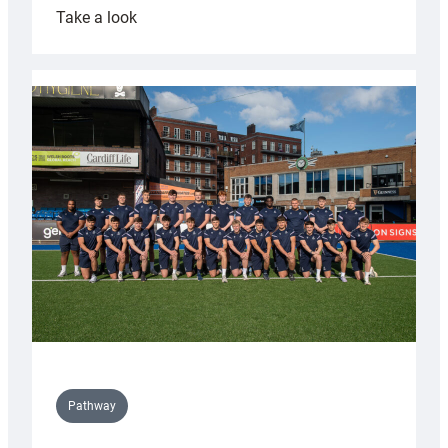
:
Take a look
Cardiff
launch
partnership
with
Keep
Wales
Tidy
Pathway