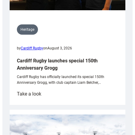
Heritage
by
Cardiff Rugby
on
August 3, 2026
Cardiff Rugby launches special 150th
Anniversary Grogg
Cardiff Rugby has officially launched its special 150th
Anniversary Grogg, with club captain Liam Belcher,…
:
Take a look
Cardiff
Rugby
launches
special
150th