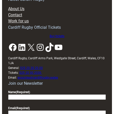
block
About Us
with
Contact
Exeter
Work for us
friendly
Cardiff Rugby Official Tickets
Buy tickets
Facebook
LinkedIn
X
Instagram
TikTok
YouTube
Cardiff Rugby, Cardiff Arms Park, Westgate Street, Cardiff, Wales, CF10
1JA
General:
029 20 30 20 00
Tickets:
029 20 30 2030
Email:
enquiries@cardiffrugby.wales
Join our Newsletter
Name
(Required)
Email
(Required)