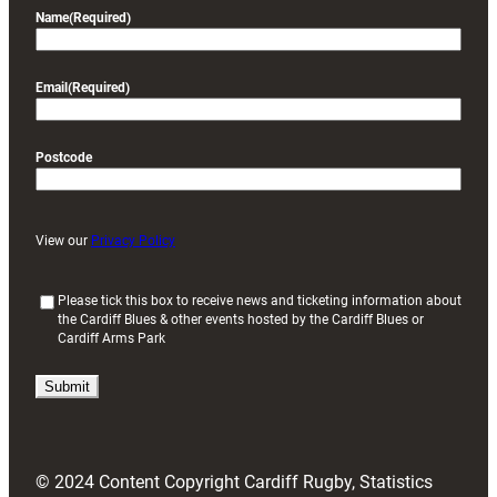
Name
(Required)
Email
(Required)
Postcode
View our
Privacy Policy
(
Please tick this box to receive news and ticketing information about
the Cardiff Blues & other events hosted by the Cardiff Blues or
R
Cardiff Arms Park
e
q
u
i
r
e
d
© 2024 Content Copyright Cardiff Rugby, Statistics
)