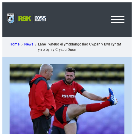
Skip
to
content
Toggl
Menu
Home
News
Lane i wneud ei ymddangosiad Cwpan y Byd cyntaf
yn erbyn y Crysau Duon