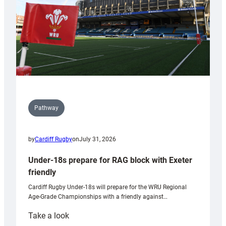
U20s
Pathway
by
Cardiff Rugby
on
July 31, 2026
Under-18s prepare for RAG block with Exeter
friendly
Cardiff Rugby Under-18s will prepare for the WRU Regional
Age-Grade Championships with a friendly against…
:
Take a look