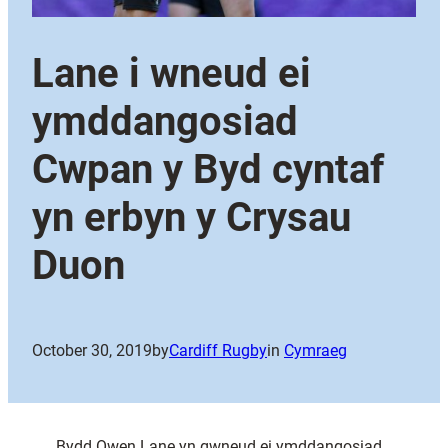
Lane i wneud ei
ymddangosiad
Cwpan y Byd cyntaf
yn erbyn y Crysau
Duon
October 30, 2019
by
Cardiff Rugby
in
Cymraeg
Bydd Owen Lane yn gwneud ei ymddangosiad