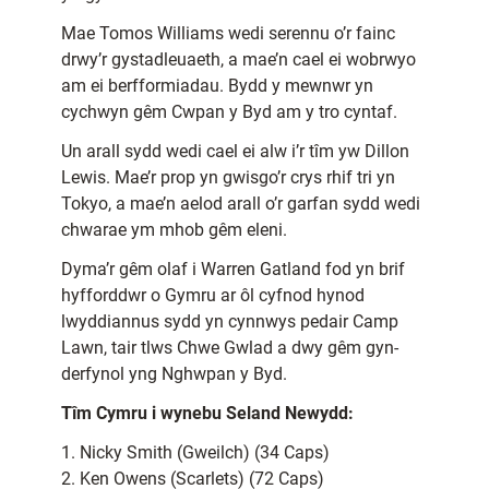
Mae Tomos Williams wedi serennu o’r fainc
drwy’r gystadleuaeth, a mae’n cael ei wobrwyo
am ei berfformiadau. Bydd y mewnwr yn
cychwyn gêm Cwpan y Byd am y tro cyntaf.
Un arall sydd wedi cael ei alw i’r tîm yw Dillon
Lewis. Mae’r prop yn gwisgo’r crys rhif tri yn
Tokyo, a mae’n aelod arall o’r garfan sydd wedi
chwarae ym mhob gêm eleni.
Dyma’r gêm olaf i Warren Gatland fod yn brif
hyfforddwr o Gymru ar ôl cyfnod hynod
lwyddiannus sydd yn cynnwys pedair Camp
Lawn, tair tlws Chwe Gwlad a dwy gêm gyn-
derfynol yng Nghwpan y Byd.
Tîm Cymru i wynebu Seland Newydd:
1. Nicky Smith (Gweilch) (34 Caps)
2. Ken Owens (Scarlets) (72 Caps)