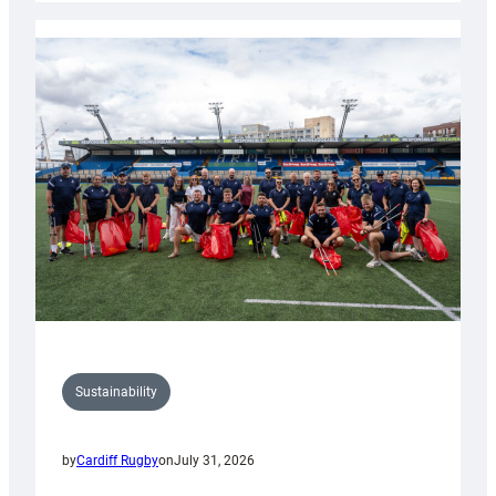
Rugby
launches
special
150th
Anniversary
Grogg
Sustainability
by
Cardiff Rugby
on
July 31, 2026