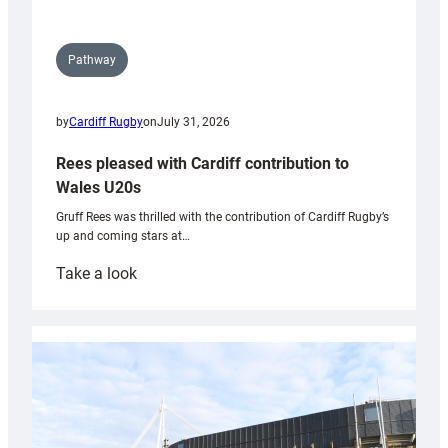
Pathway
by
Cardiff Rugby
on
July 31, 2026
Rees pleased with Cardiff contribution to
Wales U20s
Gruff Rees was thrilled with the contribution of Cardiff Rugby’s
up and coming stars at…
:
Take a look
Rees
pleased
with
Cardiff
contribution
to
Wales