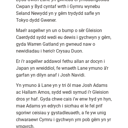
Cwpan y Byd cyntaf wrth i Gymru wynebu
Seland Newydd yn y gêm trydydd safle yn
Tokyo dydd Gwener.
Mae’r asgellwr yn un o bump o sêr Gleision
Caerdydd sydd wedi eu dewis i gychwyn y gêm,
gyda Warren Gatland yn gwneud naw o
newidiadau i herio’r Crysau Duon.
Er i’r asgellwr addawol fethu allan ar docyn i
Japan yn wreiddiol, fe wnaeth Lane ymuno â’r
garfan yn dilyn anaf i Josh Navidi.
Yn ymuno â Lane yn y tri ôl mae Josh Adams
ac Hallam Amos, sydd wedi symud i’r Gleision
dros yr haf. Gyda chwe cais i’w enw hyd yn hyn,
mae Adams yn edrych i sicrhau ei le fel prif
sgoriwr ceisiau y gystadleuaeth, a fe yw unig
chwaraewr Cymru i gychwyn ym pob gêm yn yr
ymgyrch.