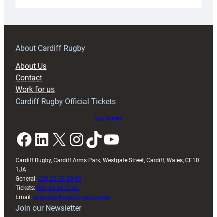
Under-
18s
prepare
for
RAG
About Cardiff Rugby
block
About Us
with
Contact
Exeter
Work for us
friendly
Cardiff Rugby Official Tickets
Buy tickets
Facebook
LinkedIn
X
Instagram
TikTok
YouTube
Cardiff Rugby, Cardiff Arms Park, Westgate Street, Cardiff, Wales, CF10
1JA
General:
029 20 30 20 00
Tickets:
029 20 30 2030
Email:
enquiries@cardiffrugby.wales
Join our Newsletter