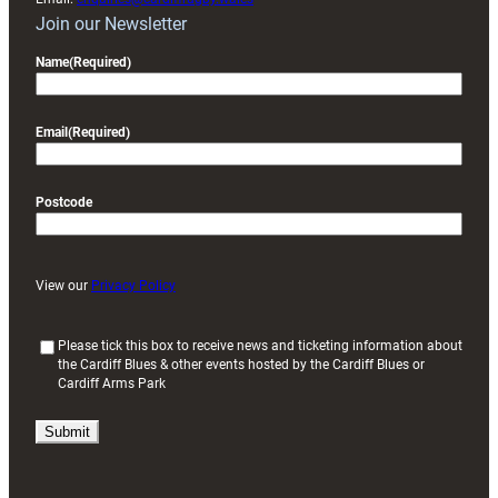
Join our Newsletter
Name
(Required)
Email
(Required)
Postcode
View our
Privacy Policy
(
Please tick this box to receive news and ticketing information about
the Cardiff Blues & other events hosted by the Cardiff Blues or
R
Cardiff Arms Park
e
q
u
i
r
e