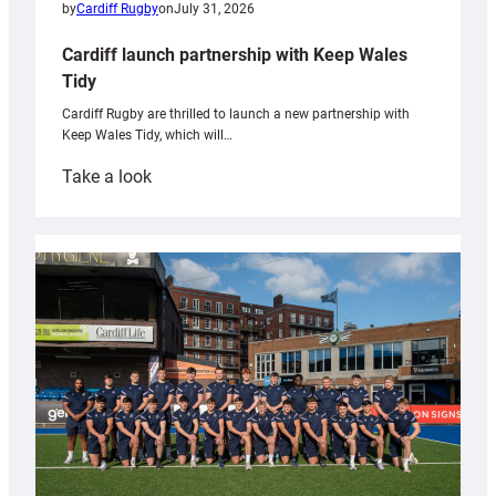
by
Cardiff Rugby
on
July 31, 2026
Cardiff launch partnership with Keep Wales
Tidy
Cardiff Rugby are thrilled to launch a new partnership with
Keep Wales Tidy, which will…
:
Take a look
Cardiff
launch
partnership
with
Keep
Wales
Tidy