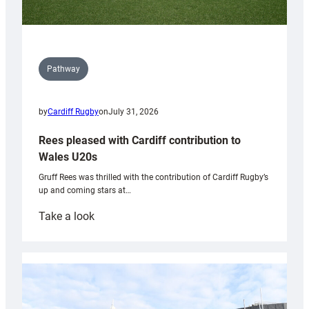
Pathway
by
Cardiff Rugby
on
July 31, 2026
Rees pleased with Cardiff contribution to
Wales U20s
Gruff Rees was thrilled with the contribution of Cardiff Rugby’s
up and coming stars at…
:
Take a look
Rees
pleased
with
Cardiff
contribution