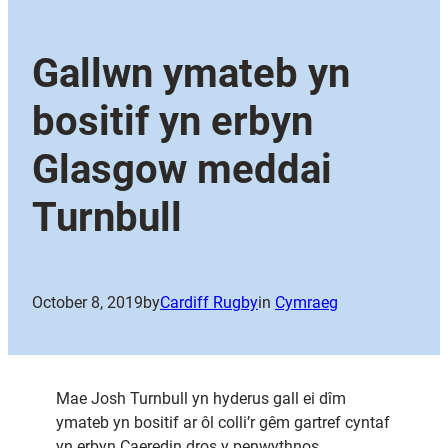
Gallwn ymateb yn
bositif yn erbyn
Glasgow meddai
Turnbull
October 8, 2019
by
Cardiff Rugby
in
Cymraeg
Mae Josh Turnbull yn hyderus gall ei dîm
ymateb yn bositif ar ôl colli’r gêm gartref cyntaf
yn erbyn Caeredin dros y penwythnos.