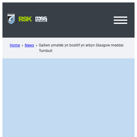
Skip
to
content
Toggl
Menu
Home
News
Gallwn ymateb yn bositif yn erbyn Glasgow meddai
Turnbull