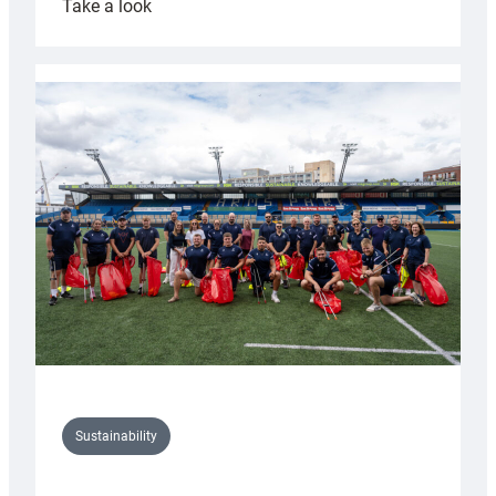
:
Take a look
Cardiff
Rugby
launches
special
150th
Anniversary
Grogg
Sustainability