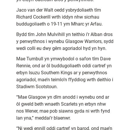
Jaco van der Walt oedd ysbrydoliaeth tîm
Richard Cockerill wrth iddyn nhw sicrhau
buddugoliaeth o 19-11 ym Mharc yr Arfau.
Bydd tîm John Mulvihill yn teithio i’r Alban dros
y penwythnos i wynebu Glasgow Warriors, sydd
wedi colli eu dwy gêm agoriadol hyd yn hyn.
Mae Turnbull yn ymwybodol o safon tîm Dave
Rennie, ond ar ôl buddugoliaeth oddi cartref yn
erbyn Isuzu Southern Kings ar y penwythnos
agoriadol, mae’n teimlo’n ffyddiog wrth deithio i
Stadiwm Scotstoun.
“Mae Glasgow yn dîm anodd i wynebu ond ar
ôl gweld beth wnaeth Scarlets yn erbyn nhw
nos Wener, mae pob siawns gyda ni wrth fynd
lan yna,” meddai’r blaenwr.
“Ni wedi ennill oddi cartref yn barod, ond mae’n