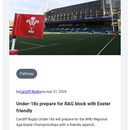
to
Wales
U20s
Pathway
by
Cardiff Rugby
on
July 31, 2026
Under-18s prepare for RAG block with Exeter
friendly
Cardiff Rugby Under-18s will prepare for the WRU Regional
Age-Grade Championships with a friendly against…