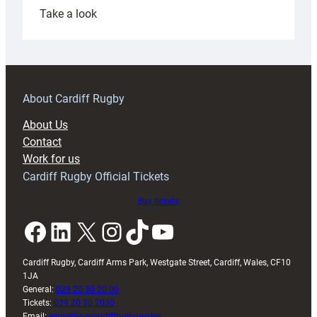
:
Take a look
Under-
18s
prepare
for
RAG
About Cardiff Rugby
block
About Us
with
Contact
Exeter
Work for us
friendly
Cardiff Rugby Official Tickets
Buy tickets
Facebook
LinkedIn
X
Instagram
TikTok
YouTube
Cardiff Rugby, Cardiff Arms Park, Westgate Street, Cardiff, Wales, CF10
1JA
General:
029 20 30 20 00
Tickets:
029 20 30 2030
Email:
enquiries@cardiffrugby.wales