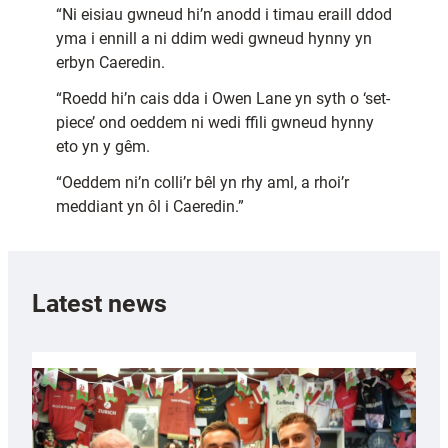
“Ni eisiau gwneud hi’n anodd i timau eraill ddod
yma i ennill a ni ddim wedi gwneud hynny yn
erbyn Caeredin.
“Roedd hi’n cais dda i Owen Lane yn syth o ‘set-
piece’ ond oeddem ni wedi ffili gwneud hynny
eto yn y gêm.
“Oeddem ni’n colli’r bêl yn rhy aml, a rhoi’r
meddiant yn ôl i Caeredin.”
Latest news