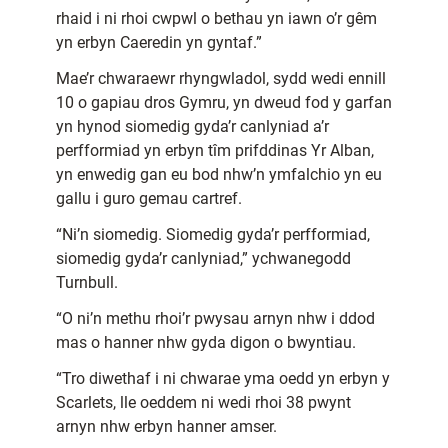
rhaid i ni rhoi cwpwl o bethau yn iawn o’r gêm
yn erbyn Caeredin yn gyntaf.”
Mae’r chwaraewr rhyngwladol, sydd wedi ennill
10 o gapiau dros Gymru, yn dweud fod y garfan
yn hynod siomedig gyda’r canlyniad a’r
perfformiad yn erbyn tîm prifddinas Yr Alban,
yn enwedig gan eu bod nhw’n ymfalchio yn eu
gallu i guro gemau cartref.
“Ni’n siomedig. Siomedig gyda’r perfformiad,
siomedig gyda’r canlyniad,” ychwanegodd
Turnbull.
“O ni’n methu rhoi’r pwysau arnyn nhw i ddod
mas o hanner nhw gyda digon o bwyntiau.
“Tro diwethaf i ni chwarae yma oedd yn erbyn y
Scarlets, lle oeddem ni wedi rhoi 38 pwynt
arnyn nhw erbyn hanner amser.