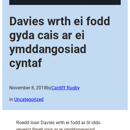
Davies wrth ei fodd
gyda cais ar ei
ymddangosiad
cyntaf
November 8, 2018
by
Cardiff Rugby
in
Uncategorized
Roedd Ioan Davies wrth ei fodd ar ôl iddo
groesi’r llinell gais ar ei ymddangosiad