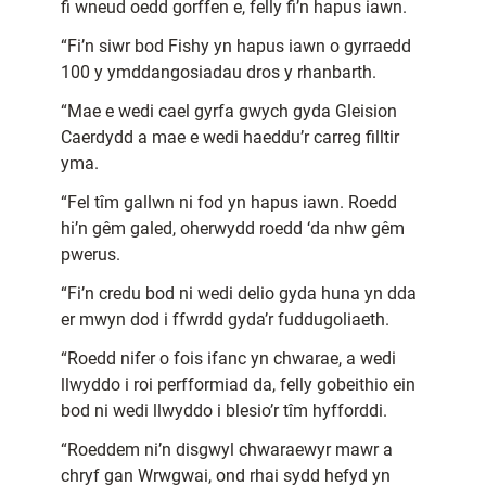
fi wneud oedd gorffen e, felly fi’n hapus iawn.
“Fi’n siwr bod Fishy yn hapus iawn o gyrraedd
100 y ymddangosiadau dros y rhanbarth.
“Mae e wedi cael gyrfa gwych gyda Gleision
Caerdydd a mae e wedi haeddu’r carreg filltir
yma.
“Fel tîm gallwn ni fod yn hapus iawn. Roedd
hi’n gêm galed, oherwydd roedd ‘da nhw gêm
pwerus.
“Fi’n credu bod ni wedi delio gyda huna yn dda
er mwyn dod i ffwrdd gyda’r fuddugoliaeth.
“Roedd nifer o fois ifanc yn chwarae, a wedi
llwyddo i roi perfformiad da, felly gobeithio ein
bod ni wedi llwyddo i blesio’r tîm hyfforddi.
“Roeddem ni’n disgwyl chwaraewyr mawr a
chryf gan Wrwgwai, ond rhai sydd hefyd yn