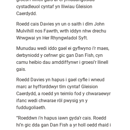
cystadleuol cyntaf yn lliwiau Gleision
Caerdydd.
Roedd cais Davies yn un o saith i dîm John
Mulvihill nos Fawrth, wrth iddyn nhw drechu
Wrwgwai yn Her Rhyngwladol Syft.
Munudau wedi iddo gael ei gyflwyno i’r maes,
derbyniodd y cefnwr gic gan Dan Fish, cyn
camu heibio dau amddiffynwr i groesi’r llinell
gais.
Roedd Davies yn hapus i gael cyfle i wneud
marc ar hyfforddwyr tîm cyntaf Gleision
Caerdydd, a roedd yn teimlo fod y chwaraewyr
ifanc wedi chwarae rôl pwysig yn y
fuddugoliaeth.
“Roeddwn i’n hapus iawn gyda’r cais. Roedd
hi’n gic dda gan Dan Fish a yr holl oedd rhaid i