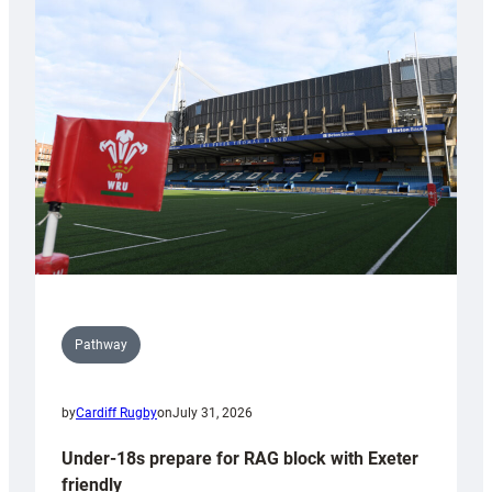
Cardiff
contribution
to
Wales
U20s
Pathway
by
Cardiff Rugby
on
July 31, 2026
Under-18s prepare for RAG block with Exeter
friendly