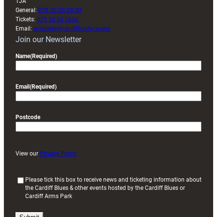
1JA
General:
029 20 30 20 00
Tickets:
029 20 30 2030
Email:
enquiries@cardiffrugby.wales
Join our Newsletter
Name
(Required)
Email
(Required)
Postcode
View our
Privacy Policy
(
Please tick this box to receive news and ticketing information about
the Cardiff Blues & other events hosted by the Cardiff Blues or
R
Cardiff Arms Park
e
q
u