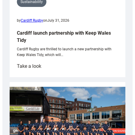
Sustainability
by
Cardiff Rugby
on
July 31, 2026
Cardiff launch partnership with Keep Wales
Tidy
Cardiff Rugby are thrilled to launch a new partnership with
Keep Wales Tidy, which will…
:
Take a look
Cardiff
launch
partnership
with
Keep
Wales
Tidy