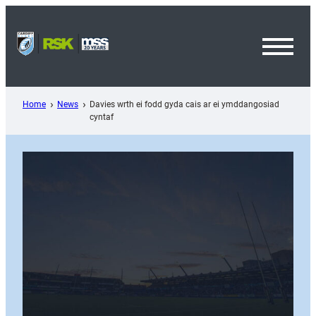
Skip
to
content
Toggl
Menu
Home
News
Davies wrth ei fodd gyda cais ar ei ymddangosiad
cyntaf