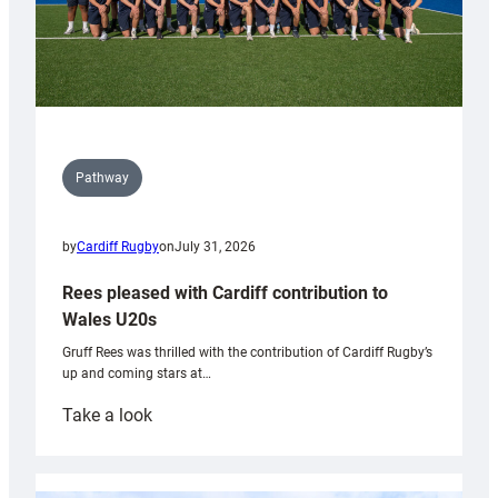
Pathway
by
Cardiff Rugby
on
July 31, 2026
Rees pleased with Cardiff contribution to
Wales U20s
Gruff Rees was thrilled with the contribution of Cardiff Rugby’s
up and coming stars at…
:
Take a look
Rees
pleased
with