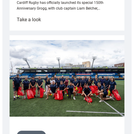
Cardiff Rugby has officially launched its special 150th
Anniversary Grogg, with club captain Liam Belcher,…
:
Take a look
Cardiff
Rugby
launches
special
150th
Anniversary
Grogg