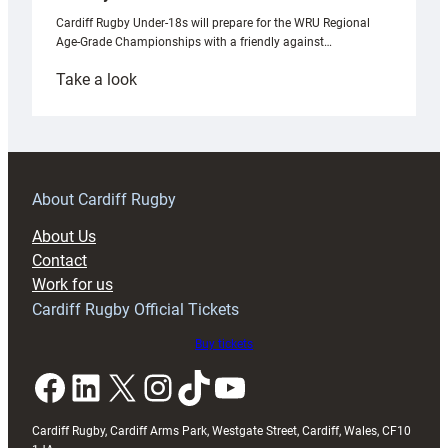
Cardiff Rugby Under-18s will prepare for the WRU Regional
Age-Grade Championships with a friendly against…
:
Take a look
Under-
18s
prepare
for
RAG
About Cardiff Rugby
block
About Us
with
Contact
Exeter
Work for us
friendly
Cardiff Rugby Official Tickets
Buy tickets
Facebook
LinkedIn
X
Instagram
TikTok
YouTube
Cardiff Rugby, Cardiff Arms Park, Westgate Street, Cardiff, Wales, CF10