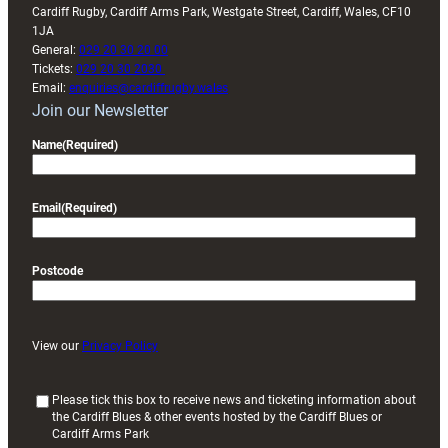
Cardiff Rugby, Cardiff Arms Park, Westgate Street, Cardiff, Wales, CF10
1JA
General:
029 20 30 20 00
Tickets:
029 20 30 2030
Email:
enquiries@cardiffrugby.wales
Join our Newsletter
Name
(Required)
Email
(Required)
Postcode
View our
Privacy Policy
(
Please tick this box to receive news and ticketing information about
the Cardiff Blues & other events hosted by the Cardiff Blues or
R
Cardiff Arms Park
e