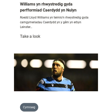
Williams yn rhwystredig gyda
perfformiad Caerdydd yn Nulyn
Roedd Lloyd Williams yn teimlo’n rhwystredig gyda
camgymeriadau Caerdydd yn y gêm yn erbyn
Leinster…
:
Take a look
Williams
yn
rhwystredig
gyda
perfformiad
Caerdydd
yn
Nulyn
Cymraeg