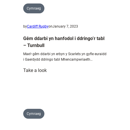
Ddulyn
Cymraeg
–
Turnbull
by
Cardiff Rugby
on
January 7, 2023
Gêm ddarbi yn hanfodol i ddringo’r tabl
– Turnbull
Mae’r gêm ddarbi yn erbyn y Scarlets yn gyfle euraidd
i Gaerdydd ddringo tabl Mhencampwriaeth…
:
Take a look
Gêm
ddarbi
yn
hanfodol
i
ddringo’r
Cymraeg
tabl
–