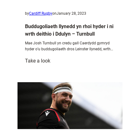
by
Cardiff Rugby
on
January 28, 2023
Buddugoliaeth llynedd yn rhoi hyder i ni
wrth deithio i Ddulyn – Turnbull
Mae Josh Turnbull yn credu gall Caerdydd gymryd
hyder o’u buddugoliaeth dros Leinster llynedd, wrth…
:
Take a look
Buddugoliaeth
llynedd
yn
rhoi
hyder
i
ni
wrth
deithio
i