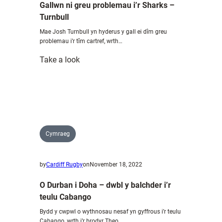
Gallwn ni greu problemau i’r Sharks –
dros
Turnbull
Brive
Mae Josh Turnbull yn hyderus y gall ei dîm greu
problemau i’r tîm cartref, wrth…
:
Take a look
Gallwn
ni
greu
problemau
i’r
Sharks
Cymraeg
–
Turnbull
by
Cardiff Rugby
on
November 18, 2022
O Durban i Doha – dwbl y balchder i’r
teulu Cabango
Bydd y cwpwl o wythnosau nesaf yn gyffrous i’r teulu
Cabango, wrth i’r brodyr Theo…