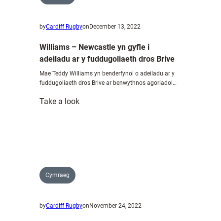
by
Cardiff Rugby
on
December 13, 2022
Williams – Newcastle yn gyfle i
adeiladu ar y fuddugoliaeth dros Brive
Mae Teddy Williams yn benderfynol o adeiladu ar y
fuddugoliaeth dros Brive ar benwythnos agoriadol…
:
Take a look
Williams
–
Newcastle
yn
gyfle
i
Cymraeg
adeiladu
ar
by
Cardiff Rugby
on
November 24, 2022
y
fuddugoliaeth