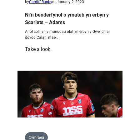
by
Cardiff Rugby
on
January 2, 2023
Turnbull
Ni’n benderfynol o ymateb yn erbyn y
Scarlets – Adams
Ar ôl colli yn y munudau olaf yn erbyn y Gweilch ar
ddydd Calan, mae…
:
Take a look
Ni’n
benderfynol
o
ymateb
yn
erbyn
y
Scarlets
–
Adams
Cymraeg