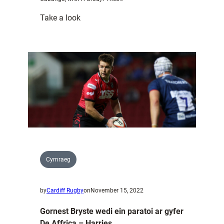
:
Take a look
O
Durban
i
Doha
–
dwbl
y
balchder
i’r
teulu
Cabango
Cymraeg
by
Cardiff Rugby
on
November 15, 2022
Gornest Bryste wedi ein paratoi ar gyfer
De Affrica – Harries