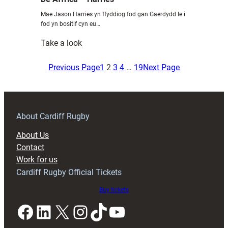
Mae Jason Harries yn ffyddiog fod gan Gaerdydd le i
fod yn bositif cyn eu…
:
Take a look
Gornest
Bryste
Previous Page
1
2
3
4
…
19
Next Page
wedi
ein
paratoi
ar
About Cardiff Rugby
gyfer
About Us
De
Contact
Affrica
Work for us
–
Cardiff Rugby Official Tickets
Harries
Buy tickets
Facebook
LinkedIn
X
Instagram
TikTok
YouTube