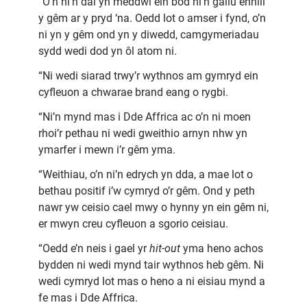
“O’n ni’n dal yn meddwl ein bod ni’n gallu ennill
y gêm ar y pryd ‘na. Oedd lot o amser i fynd, o’n
ni yn y gêm ond yn y diwedd, camgymeriadau
sydd wedi dod yn ôl atom ni.
“Ni wedi siarad trwy’r wythnos am gymryd ein
cyfleuon a chwarae brand eang o rygbi.
“Ni’n mynd mas i Dde Affrica ac o’n ni moen
rhoi’r pethau ni wedi gweithio arnyn nhw yn
ymarfer i mewn i’r gêm yma.
“Weithiau, o’n ni’n edrych yn dda, a mae lot o
bethau positif i’w cymryd o’r gêm. Ond y peth
nawr yw ceisio cael mwy o hynny yn ein gêm ni,
er mwyn creu cyfleuon a sgorio ceisiau.
“Oedd e’n neis i gael yr
hit-out
yma heno achos
bydden ni wedi mynd tair wythnos heb gêm. Ni
wedi cymryd lot mas o heno a ni eisiau mynd a
fe mas i Dde Affrica.