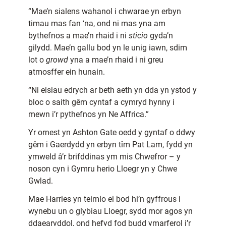
“Mae’n sialens wahanol i chwarae yn erbyn
timau mas fan ‘na, ond ni mas yna am
bythefnos a mae’n rhaid i ni
sticio
gyda’n
gilydd. Mae’n gallu bod yn le unig iawn, sdim
lot o
growd
yna a mae’n rhaid i ni greu
atmosffer ein hunain.
“Ni eisiau edrych ar beth aeth yn dda yn ystod y
bloc o saith gêm cyntaf a cymryd hynny i
mewn i’r pythefnos yn Ne Affrica.”
Yr ornest yn Ashton Gate oedd y gyntaf o ddwy
gêm i Gaerdydd yn erbyn tîm Pat Lam, fydd yn
ymweld â’r brifddinas ym mis Chwefror – y
noson cyn i Gymru herio Lloegr yn y Chwe
Gwlad.
Mae Harries yn teimlo ei bod hi’n gyffrous i
wynebu un o glybiau Lloegr, sydd mor agos yn
ddaearyddol, ond hefyd fod budd ymarferol i’r