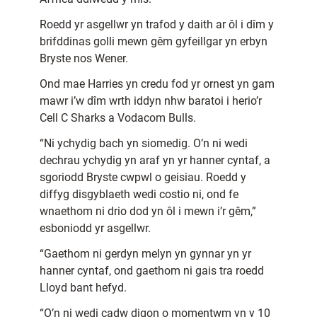
Roedd yr asgellwr yn trafod y daith ar ôl i dîm y
brifddinas golli mewn gêm gyfeillgar yn erbyn
Bryste nos Wener.
Ond mae Harries yn credu fod yr ornest yn gam
mawr i’w dîm wrth iddyn nhw baratoi i herio’r
Cell C Sharks a Vodacom Bulls.
“Ni ychydig bach yn siomedig. O’n ni wedi
dechrau ychydig yn araf yn yr hanner cyntaf, a
sgoriodd Bryste cwpwl o geisiau. Roedd y
diffyg disgyblaeth wedi costio ni, ond fe
wnaethom ni drio dod yn ôl i mewn i’r gêm,”
esboniodd yr asgellwr.
“Gaethom ni gerdyn melyn yn gynnar yn yr
hanner cyntaf, ond gaethom ni gais tra roedd
Lloyd bant hefyd.
“O’n ni wedi cadw digon o momentwm yn y 10