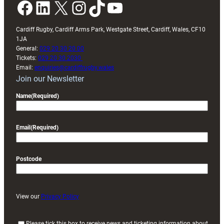
Facebook
LinkedIn
X
Instagram
TikTok
YouTube
Cardiff Rugby, Cardiff Arms Park, Westgate Street, Cardiff, Wales, CF10
1JA
General:
029 20 30 20 00
Tickets:
029 20 30 2030
Email:
enquiries@cardiffrugby.wales
Join our Newsletter
Name
(Required)
Email
(Required)
Postcode
View our
Privacy Policy
(
Please tick this box to receive news and ticketing information about