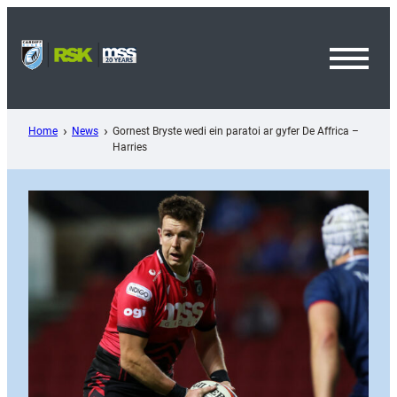
Skip
to
content
Toggl
Menu
Home
News
Gornest Bryste wedi ein paratoi ar gyfer De Affrica –
Harries