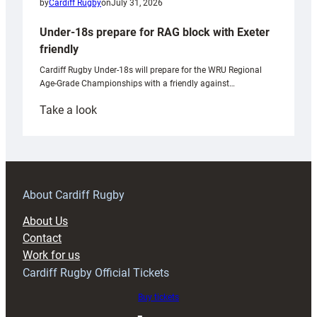
by
Cardiff Rugby
on
July 31, 2026
Under-18s prepare for RAG block with Exeter
friendly
Cardiff Rugby Under-18s will prepare for the WRU Regional
Age-Grade Championships with a friendly against…
:
Take a look
Under-
18s
prepare
for
RAG
About Cardiff Rugby
block
About Us
with
Contact
Exeter
Work for us
friendly
Cardiff Rugby Official Tickets
Buy tickets