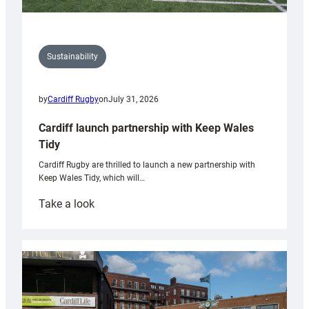
Sustainability
by
Cardiff Rugby
on
July 31, 2026
Cardiff launch partnership with Keep Wales
Tidy
Cardiff Rugby are thrilled to launch a new partnership with
Keep Wales Tidy, which will…
:
Take a look
Cardiff
launch
partnership
with
Keep
Wales