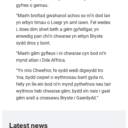
gyfres o gemau.
“Mae’n brofiad gwahanol achos so ni’n dod lan
yn erbyn timau o Loegr yn aml iawn. Fel wedes
i, does dim shwt beth a gêm gyfeillgar, yn
enwedig pan chi’n chwarae yn erbyn Bryste
sydd dros y bont.
“Mae’n gêm gyfleus i ni chwarae cyn bod ni’n
mynd allan i Dde Affrica.
“Yn mis Chwefror, fe sydd wedi digwydd tro
‘ma, bydd cwpwl o wythnosau bant gyda ni,
felly yn lle ein bod ni’n mynd pythefnos neu tair
wythnos heb chwarae gêm, bydd e’n neis i gael
gêm arall a croesawu Bryste i Gaerdydd.”
Latest news