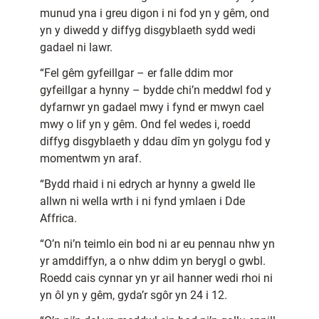
munud yna i greu digon i ni fod yn y gêm, ond
yn y diwedd y diffyg disgyblaeth sydd wedi
gadael ni lawr.
“Fel gêm gyfeillgar – er falle ddim mor
gyfeillgar a hynny – bydde chi’n meddwl fod y
dyfarnwr yn gadael mwy i fynd er mwyn cael
mwy o lif yn y gêm. Ond fel wedes i, roedd
diffyg disgyblaeth y ddau dîm yn golygu fod y
momentwm yn araf.
“Bydd rhaid i ni edrych ar hynny a gweld lle
allwn ni wella wrth i ni fynd ymlaen i Dde
Affrica.
“O’n ni’n teimlo ein bod ni ar eu pennau nhw yn
yr amddiffyn, a o nhw ddim yn berygl o gwbl.
Roedd cais cynnar yn yr ail hanner wedi rhoi ni
yn ôl yn y gêm, gyda’r sgôr yn 24 i 12.