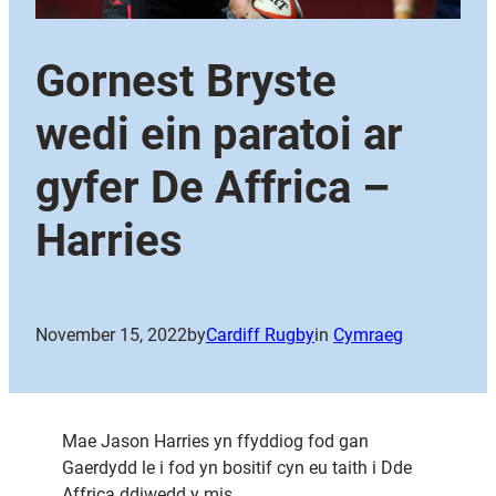
Gornest Bryste
wedi ein paratoi ar
gyfer De Affrica –
Harries
November 15, 2022
by
Cardiff Rugby
in
Cymraeg
Mae Jason Harries yn ffyddiog fod gan
Gaerdydd le i fod yn bositif cyn eu taith i Dde
Affrica ddiwedd y mis.