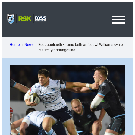
Skip
to
content
Toggl
Menu
Home
News
Buddugoliaeth yr unig beth ar feddwl Williams cyn ei
200fed ymddangosiad