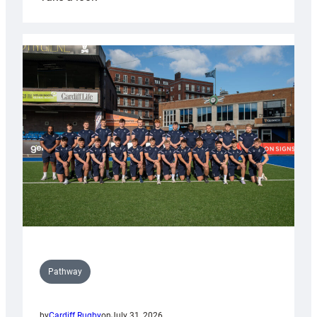
Cardiff
launch
partnership
with
Keep
Wales
Tidy
Pathway
by
Cardiff Rugby
on
July 31, 2026