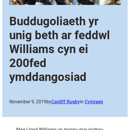
Buddugoliaeth yr
unig beth ar feddwl
Williams cyn ei
200fed
ymddangosiad
November 9, 2019
by
Cardiff Rugby
in
Cymraeg
Mae Lloyd Williams yn mynnu mai sicrhau