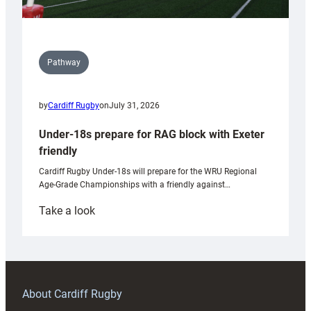
Pathway
by
Cardiff Rugby
on
July 31, 2026
Under-18s prepare for RAG block with Exeter
friendly
Cardiff Rugby Under-18s will prepare for the WRU Regional
Age-Grade Championships with a friendly against…
:
Take a look
Under-
18s
prepare
for
RAG
About Cardiff Rugby
block