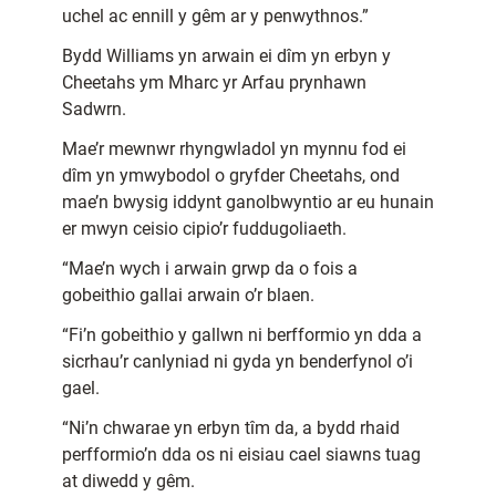
uchel ac ennill y gêm ar y penwythnos.”
Bydd Williams yn arwain ei dîm yn erbyn y
Cheetahs ym Mharc yr Arfau prynhawn
Sadwrn.
Mae’r mewnwr rhyngwladol yn mynnu fod ei
dîm yn ymwybodol o gryfder Cheetahs, ond
mae’n bwysig iddynt ganolbwyntio ar eu hunain
er mwyn ceisio cipio’r fuddugoliaeth.
“Mae’n wych i arwain grwp da o fois a
gobeithio gallai arwain o’r blaen.
“Fi’n gobeithio y gallwn ni berfformio yn dda a
sicrhau’r canlyniad ni gyda yn benderfynol o’i
gael.
“Ni’n chwarae yn erbyn tîm da, a bydd rhaid
perfformio’n dda os ni eisiau cael siawns tuag
at diwedd y gêm.