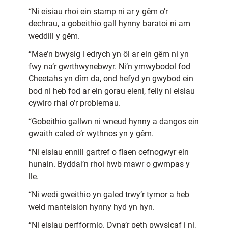
“Ni eisiau rhoi ein stamp ni ar y gêm o’r
dechrau, a gobeithio gall hynny baratoi ni am
weddill y gêm.
“Mae’n bwysig i edrych yn ôl ar ein gêm ni yn
fwy na’r gwrthwynebwyr. Ni’n ymwybodol fod
Cheetahs yn dîm da, ond hefyd yn gwybod ein
bod ni heb fod ar ein gorau eleni, felly ni eisiau
cywiro rhai o’r problemau.
“Gobeithio gallwn ni wneud hynny a dangos ein
gwaith caled o’r wythnos yn y gêm.
“Ni eisiau ennill gartref o flaen cefnogwyr ein
hunain. Byddai’n rhoi hwb mawr o gwmpas y
lle.
“Ni wedi gweithio yn galed trwy’r tymor a heb
weld manteision hynny hyd yn hyn.
“Ni eisiau perfformio. Dyna’r peth pwysicaf i ni,