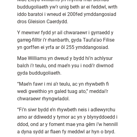
buddugoliaeth yw’r unig beth ar ei feddwl, wrth
iddo baratoi i wneud ei 200fed ymddangosiad
dros Gleision Caerdydd.
Y mewnwr fydd yr ail chwaraewr i gyrraedd y
garreg-filltir i’r rhanbarth, gyda Taufa’ao Filise
yn gorffen ei yrfa ar ôl 255 ymddangosiad.
Mae Williams yn dweud y bydd hi’n achlysur
balch i’r teulu, ond mae’n ysu i nodi’r diwrnod
gyda buddugoliaeth.
“Mae’n fawr i mi a’r teulu, ac yn rhywbeth fi
wedi gweithio yn galed tuag ato,” meddai’r
chwaraewr rhyngwladol.
“Fi’n siwr bydd e’n rhywbeth neis i adlewyrchu
arno ar ddiwedd y tymor ac yn y blynyddoedd i
ddod, ond ar y foment mae yna gêm i’w hennill
a dyna sydd ar flaen fy meddwl ar hyn o bryd.