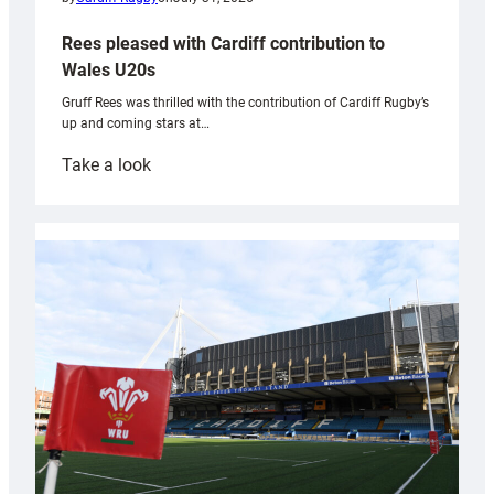
Rees pleased with Cardiff contribution to
Wales U20s
Gruff Rees was thrilled with the contribution of Cardiff Rugby’s
up and coming stars at…
:
Take a look
Rees
pleased
with
Cardiff
contribution
to
Wales
U20s