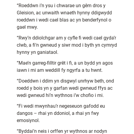
“Roeddwn i’n ysu i chwarae un gêm dros y
Gleision, ac unwaith wnaeth hynny ddigwydd
roeddwn i wedi cael blas ac yn benderfynol o
gael mwy.
“Rwy’n ddiolchgar am y cyfle fi wedi cael gyda’r
clwb, a fi’n gwneud y siwr mod i byth yn cymryd
hynny yn ganiataol.
“Mae’n garreg-filltir grêt i fi, a un bydd yn agos
iawn i mi am weddill fy ngyrfa a tu hwnt.
“Doeddwn i ddim yn disgwyl unrhyw beth, ond
roedd y bois yn y garfan wedi gwneud ffys ac
wedi gwneud hi’n wythnos i’w chofio i mi.
“Fi wedi mwynhau’r negeseuon gafodd eu
dangos – rhai yn ddoniol, a rhai yn fwy
emosiynol.
“Byddai’n neis i orffen yr wythnos ar nodyn