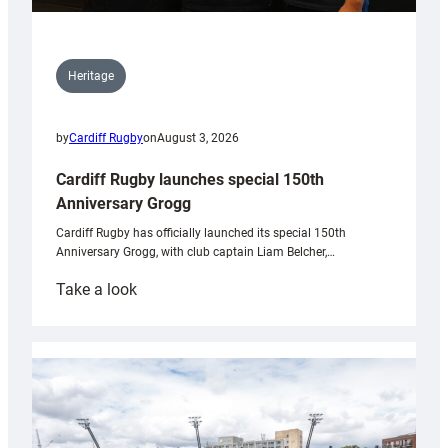
Heritage
by
Cardiff Rugby
on
August 3, 2026
Cardiff Rugby launches special 150th
Anniversary Grogg
Cardiff Rugby has officially launched its special 150th
Anniversary Grogg, with club captain Liam Belcher,…
:
Take a look
Cardiff
Rugby
launches
special
150th
Anniversary