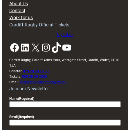
About Us
with
Contact
Exeter
Work for us
friendly
Cardiff Rugby Official Tickets
Buy tickets
Facebook
LinkedIn
X
Instagram
TikTok
YouTube
Cardiff Rugby, Cardiff Arms Park, Westgate Street, Cardiff, Wales, CF10
1JA
General:
029 20 30 20 00
Tickets:
029 20 30 2030
Email:
enquiries@cardiffrugby.wales
Join our Newsletter
Name
(Required)
Email
(Required)