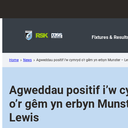
Skip
to
content
Fixtures & Result
Home
News
Agweddau positif i’w cymryd o’r gêm yn erbyn Munster – L
Agweddau positif i’w 
o’r gêm yn erbyn Muns
Lewis