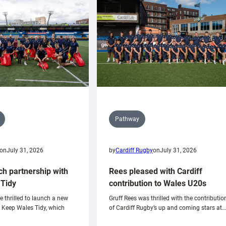
Pathway
on
July 31, 2026
by
Cardiff Rugby
on
July 31, 2026
ch partnership with
Rees pleased with Cardiff
Tidy
contribution to Wales U20s
e thrilled to launch a new
Gruff Rees was thrilled with the contributio
h Keep Wales Tidy, which
of Cardiff Rugby’s up and coming stars at…