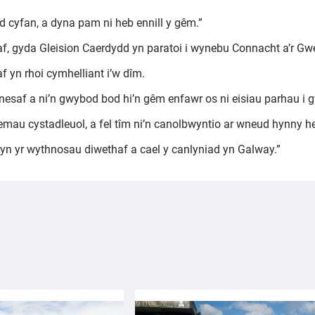
d cyfan, a dyna pam ni heb ennill y gêm.”
f, gyda Gleision Caerdydd yn paratoi i wynebu Connacht a’r Gw
f yn rhoi cymhelliant i’w dîm.
af a ni’n gwybod bod hi’n gêm enfawr os ni eisiau parhau i g
mau cystadleuol, a fel tîm ni’n canolbwyntio ar wneud hynny h
 yn yr wythnosau diwethaf a cael y canlyniad yn Galway.”