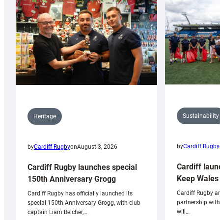
Sustainability
Heritage
by
Cardiff Rugby
by
Cardiff Rugby
on
August 3, 2026
Cardiff laun
Cardiff Rugby launches special
Keep Wales 
150th Anniversary Grogg
Cardiff Rugby ar
Cardiff Rugby has officially launched its
partnership wit
special 150th Anniversary Grogg, with club
will…
captain Liam Belcher,…