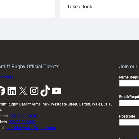
:
Take a look
ardiff
Rees
aunch
pleased
artnership
with
ith
Cardiff
Keep
contribution
Wales
to
idy
Wales
U20s
rdiff Rugby Official Tickets
Join our
 tickets
Name
(Requi
k
LinkedIn
X
Instagram
TikTok
YouTube
Email
(Requi
rdiff Rugby, Cardiff Arms Park, Westgate Street, Cardiff, Wales, CF10
A
neral:
029 20 30 20 00
Postcode
ckets:
029 20 30 2030
ail:
enquiries@cardiffrugby.wales