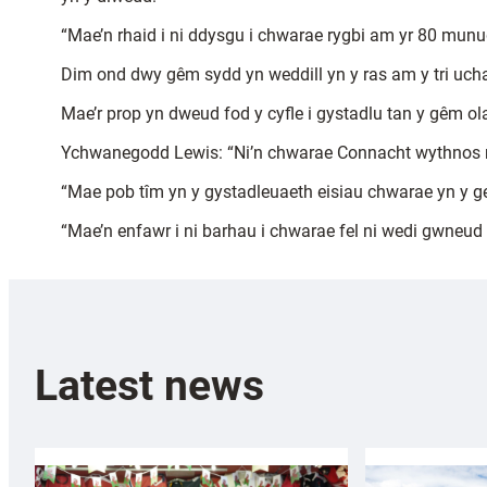
“Mae’n rhaid i ni ddysgu i chwarae rygbi am yr 80 munu
Dim ond dwy gêm sydd yn weddill yn y ras am y tri ucha
Mae’r prop yn dweud fod y cyfle i gystadlu tan y gêm ola
Ychwanegodd Lewis: “Ni’n chwarae Connacht wythnos nes
“Mae pob tîm yn y gystadleuaeth eisiau chwarae yn y ge
“Mae’n enfawr i ni barhau i chwarae fel ni wedi gwneud
Latest news