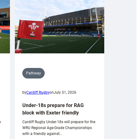
Pathway
by
Cardiff Rugby
on
July 31, 2026
Under-18s prepare for RAG
block with Exeter friendly
n
Cardiff Rugby Under-18s will prepare for the
WRU Regional Age-Grade Championships
with a friendly against…