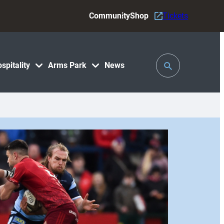
Community
Shop
Tickets
Toggle
spitality
Arms Park
News
Search