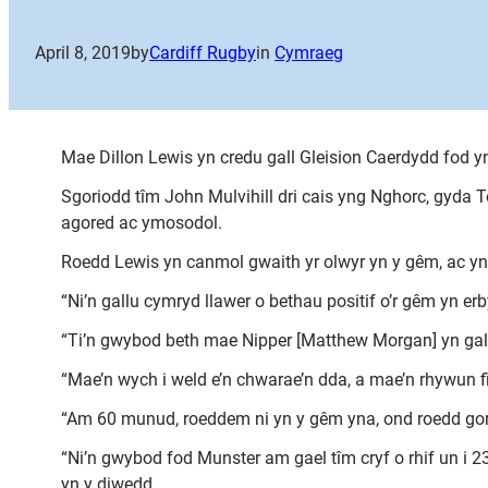
April 8, 2019
by
Cardiff Rugby
in
Cymraeg
Mae Dillon Lewis yn credu gall Gleision Caerdydd fod y
Sgoriodd tîm John Mulvihill dri cais yng Nghorc, gyda 
agored ac ymosodol.
Roedd Lewis yn canmol gwaith yr olwyr yn y gêm, ac yn 
“Ni’n gallu cymryd llawer o bethau positif o’r gêm yn e
“Ti’n gwybod beth mae Nipper [Matthew Morgan] yn gal
“Mae’n wych i weld e’n chwarae’n dda, a mae’n rhywun f
“Am 60 munud, roeddem ni yn y gêm yna, ond roedd gormo
“Ni’n gwybod fod Munster am gael tîm cryf o rhif un i 
yn y diwedd.