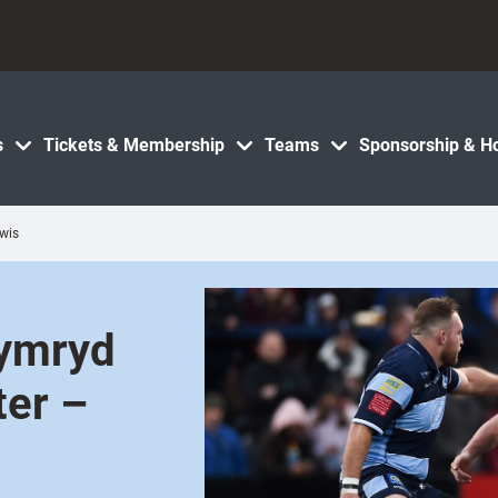
s
Tickets & Membership
Teams
Sponsorship & Ho
ewis
cymryd
ter –