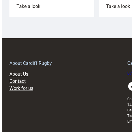
:
:
Take a look
Take a look
Cardiff
C
Rugby
l
launches
p
special
w
150th
Anniversary
Grogg
T
About Cardiff Rugby
Ca
About Us
Buy
Contact
Faceboo
Work for us
Ca
1J
Ge
Ti
Em