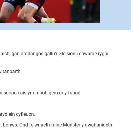
alch, gan arddangos gallu’r Gleision i chwarae rygbi
w ranbarth.
n sgorio cais ym mhob gêm ar y funud.
ryd ein cyfleuon.
wynt bonws. Ond fe wnaeth fainc Munster y gwahaniaeth