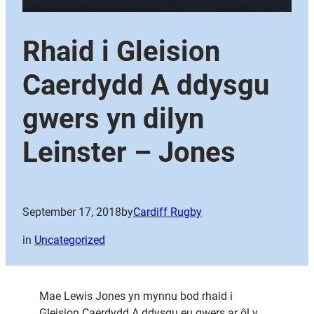
Rhaid i Gleision
Caerdydd A ddysgu
gwers yn dilyn
Leinster – Jones
September 17, 2018
by
Cardiff Rugby
in
Uncategorized
Mae Lewis Jones yn mynnu bod rhaid i
Gleision Caerdydd A ddysgu eu gwers ar ôl y