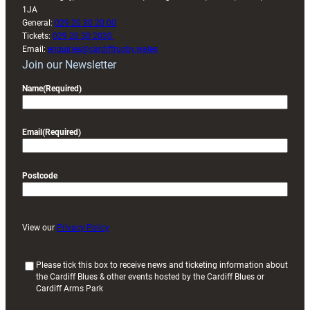
1JA
General:
029 20 30 20 00
Tickets:
029 20 30 2030
Email:
enquiries@cardiffrugby.wales
Join our Newsletter
Name
(Required)
Email
(Required)
Postcode
View our
Privacy Policy
(
Please tick this box to receive news and ticketing information about
the Cardiff Blues & other events hosted by the Cardiff Blues or
R
Cardiff Arms Park
e
q