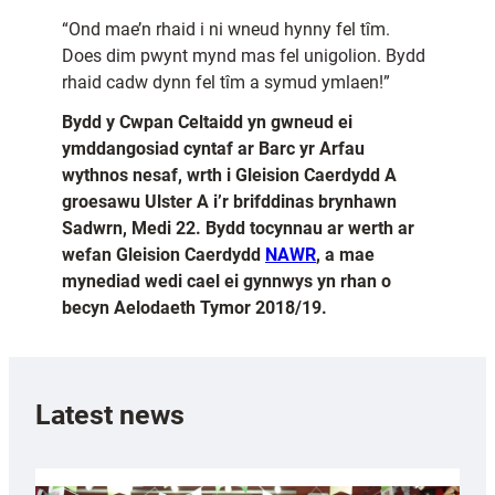
“Ond mae’n rhaid i ni wneud hynny fel tîm.
Does dim pwynt mynd mas fel unigolion. Bydd
rhaid cadw dynn fel tîm a symud ymlaen!”
Bydd y Cwpan Celtaidd yn gwneud ei
ymddangosiad cyntaf ar Barc yr Arfau
wythnos nesaf, wrth i Gleision Caerdydd A
groesawu Ulster A i’r brifddinas brynhawn
Sadwrn, Medi 22. Bydd tocynnau ar werth ar
wefan Gleision Caerdydd
NAWR
, a mae
mynediad wedi cael ei gynnwys yn rhan o
becyn Aelodaeth Tymor 2018/19.
Latest news