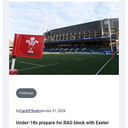
with
Cardiff
contribution
to
Wales
U20s
Pathway
by
Cardiff Rugby
on
July 31, 2026
Under-18s prepare for RAG block with Exeter