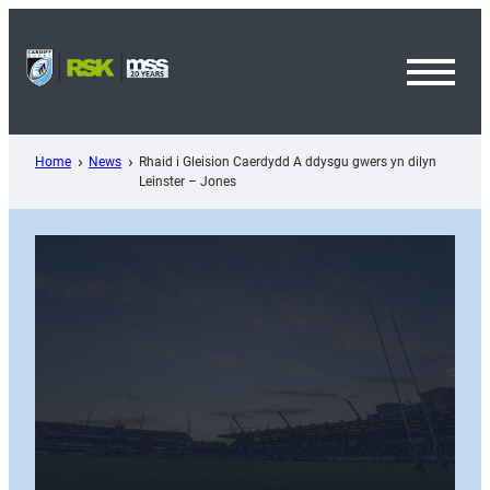
Skip
to
content
Toggl
Menu
Home
News
Rhaid i Gleision Caerdydd A ddysgu gwers yn dilyn
Leinster – Jones