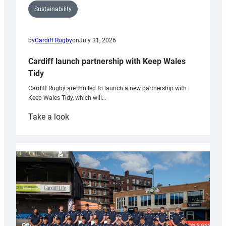
Sustainability
by
Cardiff Rugby
on
July 31, 2026
Cardiff launch partnership with Keep Wales
Tidy
Cardiff Rugby are thrilled to launch a new partnership with
Keep Wales Tidy, which will…
:
Take a look
Cardiff
launch
partnership
with
Keep
Wales
Tidy