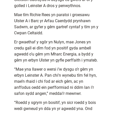
golled i Leinster A dros y penwythnos.
Mae tîm Richie Rees yn paratoi i groesawu
Ulster A i Barc yr Arfau Caerdydd prynhawn
Sadwrn, ar gyfer y gêm gartref cyntaf y tîm yn y
Cwpan Celtaidd.
Er gwaethaf y sgôr yn Nulyn, mae Jones yn
credu gall ei dîm fod yn positif gyda ambell
agwedd o’u gêm ym Mharc Energia, a bydd y
gêm yn erbyn Ulster yn gyfle perffaith i ymateb.
“Mae yna llawer o wersi i’w dysgu o’r gêm yn
erbyn Leinster A. Pan chi’n wynebu tîm fel hyn,
mae’n rhaid i chi fod ar eich gêm, ac yn
anffodus oedd ein perfformiad ni ddim lan i’r
safon sydd angen,” meddai’r mewnwr.
“Roedd y sgrym yn bositif, yn sicr roedd y bois
wedi gwneud yn dda yn yr agwedd yna. Ond