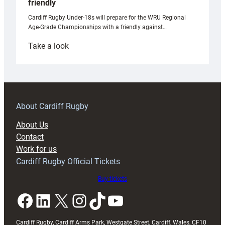
friendly
Cardiff Rugby Under-18s will prepare for the WRU Regional
Age-Grade Championships with a friendly against…
:
Take a look
Under-
18s
prepare
for
RAG
About Cardiff Rugby
block
About Us
with
Contact
Exeter
Work for us
friendly
Cardiff Rugby Official Tickets
Buy tickets
Facebook
LinkedIn
X
Instagram
TikTok
YouTube
Cardiff Rugby, Cardiff Arms Park, Westgate Street, Cardiff, Wales, CF10