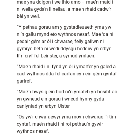
mae yna ddigon i weithio arno – mae’n rhaid i
ni wella gyda’n llinellau, a mae’n rhaid cadw’r
bêl yn well.
“Y pethau gorau am y gystadleuaeth yma yw
ni’n gallu mynd eto wythnos nesaf. Mae ‘da ni
pedair gêm ar ôl i chwarae, felly gallwn ni
gymryd beth ni wedi ddysgu heddiw yn erbyn
tîm cryf fel Leinster, a symud ymlaen.
“Mae’n rhaid i ni fynd yn ôl i ymarfer yn galed a
cael wythnos dda fel carfan cyn ein gêm gyntaf
gartref.
“Mae’n bwysig ein bod ni’n ymateb yn bositif ac
yn gwneud ein gorau i wneud hynny gyda
canlyniad yn erbyn Ulster.
“Os yw’r chwaraewyr yma moyn chwarae i’r tîm
cyntaf, mae’n rhaid i ni roi pethau’n gywir
wythnos nesaf.