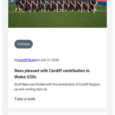
Pathway
by
Cardiff Rugby
on
July 31, 2026
Rees pleased with Cardiff contribution to
Wales U20s
Gruff Rees was thrilled with the contribution of Cardiff Rugby’s
up and coming stars at…
:
Take a look
Rees
pleased