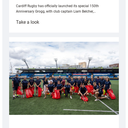
Cardiff Rugby has officially launched its special 150th
Anniversary Grogg, with club captain Liam Belcher,…
:
Take a look
Cardiff
Rugby
launches
special
150th
Anniversary
Grogg