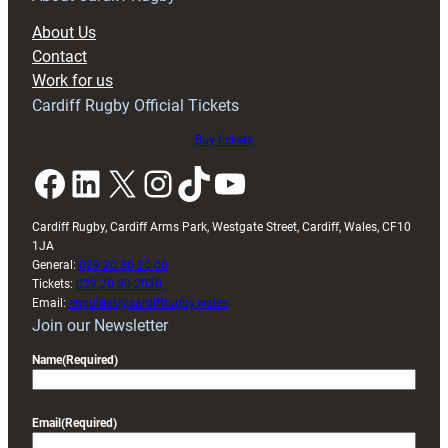
block
About Us
with
Contact
Exeter
Work for us
friendly
Cardiff Rugby Official Tickets
Buy tickets
Facebook
LinkedIn
X
Instagram
TikTok
YouTube
Cardiff Rugby, Cardiff Arms Park, Westgate Street, Cardiff, Wales, CF10
1JA
General:
029 20 30 20 00
Tickets:
029 20 30 2030
Email:
enquiries@cardiffrugby.wales
Join our Newsletter
Name
(Required)
Email
(Required)