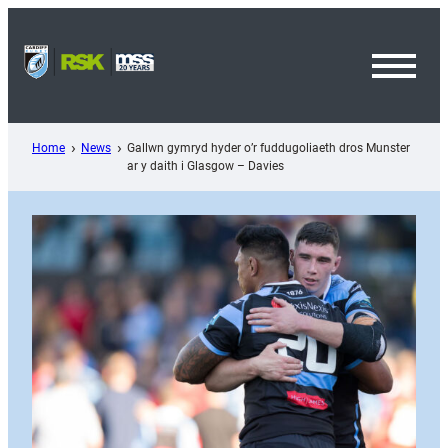
Skip
to
content
Toggl
Menu
Home
News
Gallwn gymryd hyder o’r fuddugoliaeth dros Munster
ar y daith i Glasgow – Davies