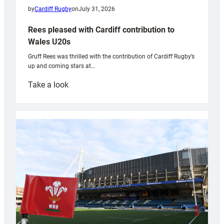
by
Cardiff Rugby
on
July 31, 2026
Rees pleased with Cardiff contribution to
Wales U20s
Gruff Rees was thrilled with the contribution of Cardiff Rugby’s
up and coming stars at…
:
Take a look
Rees
pleased
with
Cardiff
contribution
to
Wales
U20s