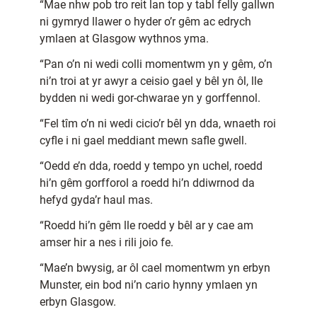
“Mae nhw pob tro reit lan top y tabl felly gallwn
ni gymryd llawer o hyder o’r gêm ac edrych
ymlaen at Glasgow wythnos yma.
“Pan o’n ni wedi colli momentwm yn y gêm, o’n
ni’n troi at yr awyr a ceisio gael y bêl yn ôl, lle
bydden ni wedi gor-chwarae yn y gorffennol.
“Fel tîm o’n ni wedi cicio’r bêl yn dda, wnaeth roi
cyfle i ni gael meddiant mewn safle gwell.
“Oedd e’n dda, roedd y tempo yn uchel, roedd
hi’n gêm gorfforol a roedd hi’n ddiwrnod da
hefyd gyda’r haul mas.
“Roedd hi’n gêm lle roedd y bêl ar y cae am
amser hir a nes i rili joio fe.
“Mae’n bwysig, ar ôl cael momentwm yn erbyn
Munster, ein bod ni’n cario hynny ymlaen yn
erbyn Glasgow.