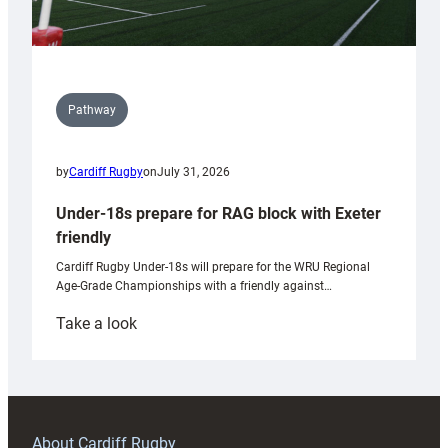
Pathway
by
Cardiff Rugby
on
July 31, 2026
Under-18s prepare for RAG block with Exeter
friendly
Cardiff Rugby Under-18s will prepare for the WRU Regional
Age-Grade Championships with a friendly against…
:
Take a look
Under-
18s
prepare
for
RAG
About Cardiff Rugby