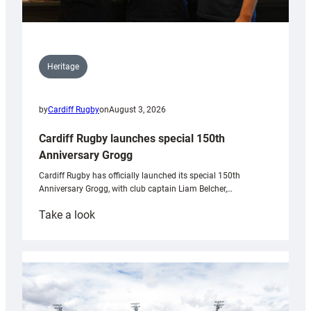
Heritage
by
Cardiff Rugby
on
August 3, 2026
Cardiff Rugby launches special 150th
Anniversary Grogg
Cardiff Rugby has officially launched its special 150th
Anniversary Grogg, with club captain Liam Belcher,…
:
Take a look
Cardiff
Rugby
launches
special
150th