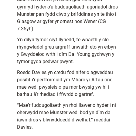
gymryd hyder o’u buddugoliaeth agoriadol dros
Munster pan fydd clwb y brifddinas yn teithio i
Glasgow ar gyfer yr ornest nos Wener (CG
7.35yh).
Yn dilyn tymor cryf llynedd, fe wnaeth y clo
rhyngwladol greu argraff unwaith eto yn erbyn
y Gwyddelod wrth i dîm Dai Young gychwyn y
tymor gyda pedwar pwynt.
Roedd Davies yn credu fod nifer o agweddau
positif i’r perfformiad ym Mharc yr Arfau ond
mae wedi pwysleisio pa mor bwysig yw hi i
barhau â’r rhediad i ffwrdd o gartref.
“Mae’r fuddugoliaeth yn rhoi llawer o hyder i ni
oherwydd mae Munster wedi bod yn dîm da
iawn dros y blynyddoedd diwethaf,” meddai
Davies.