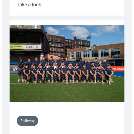
:
Take a look
Cardiff
launch
partnership
with
Keep
Wales
Tidy
Pathway