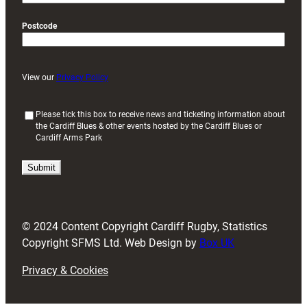
Postcode
View our
Privacy Policy
(
Please tick this box to receive news and ticketing information about
the Cardiff Blues & other events hosted by the Cardiff Blues or
R
Cardiff Arms Park
e
q
u
i
r
e
d
© 2024 Content Copyright Cardiff Rugby, Statistics
)
Copyright SFMS Ltd. Web Design by
Box UK
Privacy & Cookies