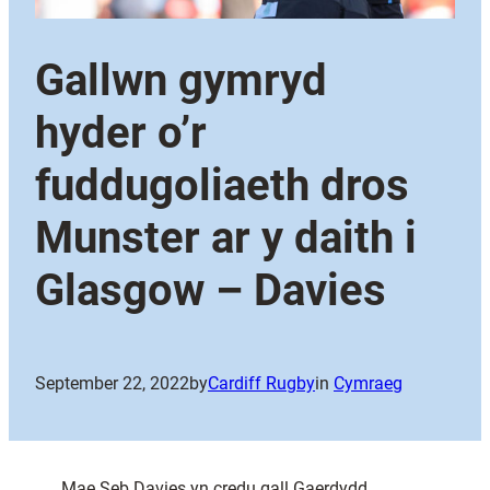
Gallwn gymryd
hyder o’r
fuddugoliaeth dros
Munster ar y daith i
Glasgow – Davies
September 22, 2022
by
Cardiff Rugby
in
Cymraeg
Mae Seb Davies yn credu gall Gaerdydd