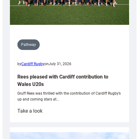
Pathway
by
Cardiff Rugby
on
July 31, 2026
Rees pleased with Cardiff contribution to
Wales U20s
Gruff Rees was thrilled with the contribution of Cardiff Rugby’s
up and coming stars at…
:
Take a look
Rees
pleased
with