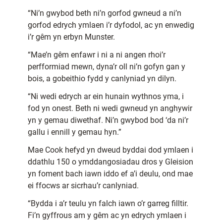
“Ni’n gwybod beth ni’n gorfod gwneud a ni’n
gorfod edrych ymlaen i’r dyfodol, ac yn enwedig
i’r gêm yn erbyn Munster.
“Mae’n gêm enfawr i ni a ni angen rhoi’r
perfformiad mewn, dyna’r oll ni’n gofyn gan y
bois, a gobeithio fydd y canlyniad yn dilyn.
“Ni wedi edrych ar ein hunain wythnos yma, i
fod yn onest. Beth ni wedi gwneud yn anghywir
yn y gemau diwethaf. Ni’n gwybod bod ‘da ni’r
gallu i ennill y gemau hyn.”
Mae Cook hefyd yn dweud byddai dod ymlaen i
ddathlu 150 o ymddangosiadau dros y Gleision
yn foment bach iawn iddo ef a’i deulu, ond mae
ei ffocws ar sicrhau’r canlyniad.
“Bydda i a’r teulu yn falch iawn o’r garreg filltir.
Fi’n gyffrous am y gêm ac yn edrych ymlaen i