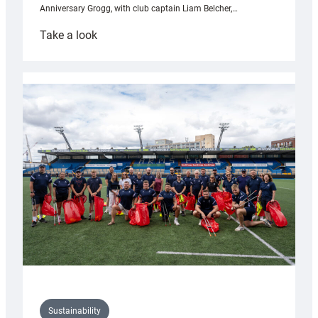
Anniversary Grogg, with club captain Liam Belcher,…
:
Take a look
Cardiff
Rugby
launches
special
150th
Anniversary
Grogg
Sustainability