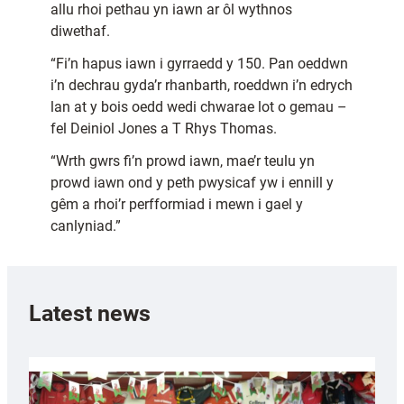
allu rhoi pethau yn iawn ar ôl wythnos
diwethaf.
“Fi’n hapus iawn i gyrraedd y 150. Pan oeddwn
i’n dechrau gyda’r rhanbarth, roeddwn i’n edrych
lan at y bois oedd wedi chwarae lot o gemau –
fel Deiniol Jones a T Rhys Thomas.
“Wrth gwrs fi’n prowd iawn, mae’r teulu yn
prowd iawn ond y peth pwysicaf yw i ennill y
gêm a rhoi’r perfformiad i mewn i gael y
canlyniad.”
Latest news