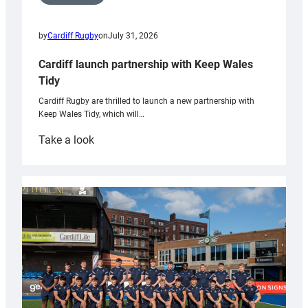
by
Cardiff Rugby
on
July 31, 2026
Cardiff launch partnership with Keep Wales
Tidy
Cardiff Rugby are thrilled to launch a new partnership with
Keep Wales Tidy, which will…
:
Take a look
Cardiff
launch
partnership
with
Keep
Wales
Tidy