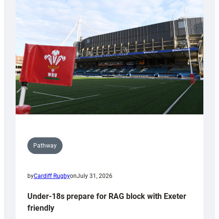
Cardiff
contribution
to
Wales
U20s
Pathway
by
Cardiff Rugby
on
July 31, 2026
Under-18s prepare for RAG block with Exeter
friendly