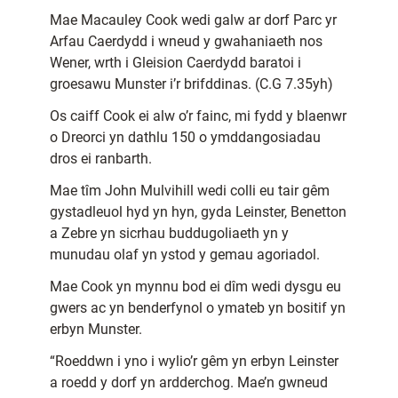
Mae Macauley Cook wedi galw ar dorf Parc yr
Arfau Caerdydd i wneud y gwahaniaeth nos
Wener, wrth i Gleision Caerdydd baratoi i
groesawu Munster i’r brifddinas. (C.G 7.35yh)
Os caiff Cook ei alw o’r fainc, mi fydd y blaenwr
o Dreorci yn dathlu 150 o ymddangosiadau
dros ei ranbarth.
Mae tîm John Mulvihill wedi colli eu tair gêm
gystadleuol hyd yn hyn, gyda Leinster, Benetton
a Zebre yn sicrhau buddugoliaeth yn y
munudau olaf yn ystod y gemau agoriadol.
Mae Cook yn mynnu bod ei dîm wedi dysgu eu
gwers ac yn benderfynol o ymateb yn bositif yn
erbyn Munster.
“Roeddwn i yno i wylio’r gêm yn erbyn Leinster
a roedd y dorf yn ardderchog. Mae’n gwneud