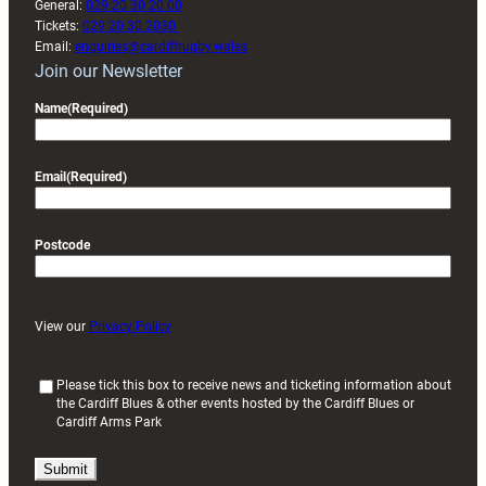
General:
029 20 30 20 00
Tickets:
029 20 30 2030
Email:
enquiries@cardiffrugby.wales
Join our Newsletter
Name
(Required)
Email
(Required)
Postcode
View our
Privacy Policy
(
Please tick this box to receive news and ticketing information about
the Cardiff Blues & other events hosted by the Cardiff Blues or
R
Cardiff Arms Park
e
q
u
i