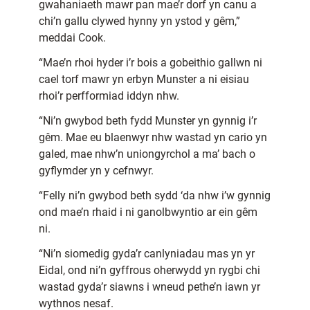
gwahaniaeth mawr pan mae’r dorf yn canu a
chi’n gallu clywed hynny yn ystod y gêm,”
meddai Cook.
“Mae’n rhoi hyder i’r bois a gobeithio gallwn ni
cael torf mawr yn erbyn Munster a ni eisiau
rhoi’r perfformiad iddyn nhw.
“Ni’n gwybod beth fydd Munster yn gynnig i’r
gêm. Mae eu blaenwyr nhw wastad yn cario yn
galed, mae nhw’n uniongyrchol a ma’ bach o
gyflymder yn y cefnwyr.
“Felly ni’n gwybod beth sydd ‘da nhw i’w gynnig
ond mae’n rhaid i ni ganolbwyntio ar ein gêm
ni.
“Ni’n siomedig gyda’r canlyniadau mas yn yr
Eidal, ond ni’n gyffrous oherwydd yn rygbi chi
wastad gyda’r siawns i wneud pethe’n iawn yr
wythnos nesaf.