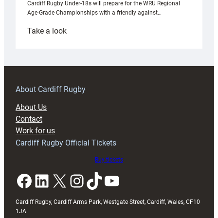
Cardiff Rugby Under-18s will prepare for the WRU Regional
Age-Grade Championships with a friendly against…
:
Take a look
Under-
18s
prepare
for
RAG
About Cardiff Rugby
block
About Us
with
Contact
Exeter
Work for us
friendly
Cardiff Rugby Official Tickets
Buy tickets
Facebook
LinkedIn
X
Instagram
TikTok
YouTube
Cardiff Rugby, Cardiff Arms Park, Westgate Street, Cardiff, Wales, CF10
1JA