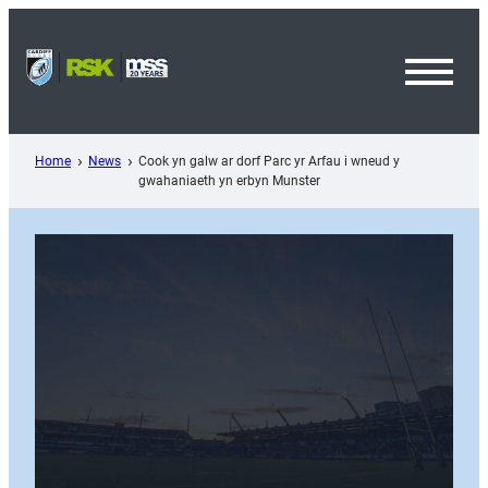
Skip
to
content
Toggl
Menu
Home
News
Cook yn galw ar dorf Parc yr Arfau i wneud y
gwahaniaeth yn erbyn Munster