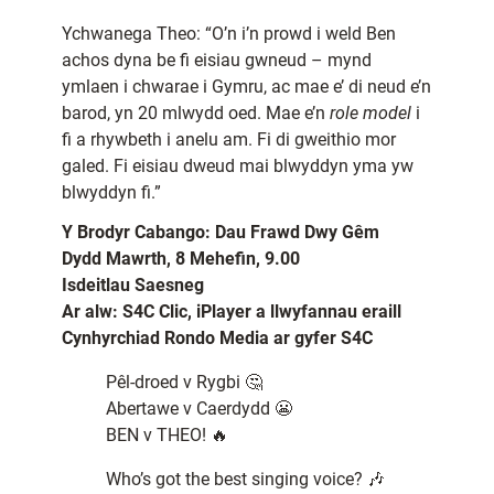
Ychwanega Theo: “O’n i’n prowd i weld Ben
achos dyna be fi eisiau gwneud – mynd
ymlaen i chwarae i Gymru, ac mae e’ di neud e’n
barod, yn 20 mlwydd oed. Mae e’n
role model
i
fi a rhywbeth i anelu am. Fi di gweithio mor
galed. Fi eisiau dweud mai blwyddyn yma yw
blwyddyn fi.”
Y Brodyr Cabango: Dau Frawd Dwy Gêm
Dydd Mawrth, 8 Mehefin, 9.00
Isdeitlau Saesneg
Ar alw: S4C Clic, iPlayer a llwyfannau eraill
Cynhyrchiad Rondo Media
ar gyfer S4C
Pêl-droed v Rygbi 🤔
Abertawe v Caerdydd 😬
BEN v THEO! 🔥
Who’s got the best singing voice? 🎶