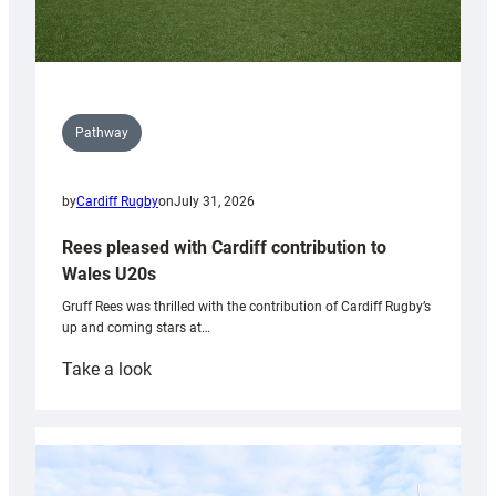
Pathway
by
Cardiff Rugby
on
July 31, 2026
Rees pleased with Cardiff contribution to
Wales U20s
Gruff Rees was thrilled with the contribution of Cardiff Rugby’s
up and coming stars at…
:
Take a look
Rees
pleased
with
Cardiff