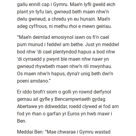
gallu ennill cap i Gymru. Mae’n lyfli gweld eich
plant yn tyfu lan, gwneud beth maen nhw’n
dwlu gwneud, a chredu yn eu hunain. Mae’n
adeg cyffrous, ni methu rhoi e mewn geiriau.
“Mae’n deimlad emosiynol iawn os fi’n cael
pum munud i feddwl am bethe. Just yn meddwl
bod nhw ‘di cael plentyndod hapus a bod nhw
‘di cyrraedd y pwynt ble maen nhw nawr yn
gwneud rhywbeth maen nhw’n rili mwynhau.
Os maen nhw’n hapus, dyna’r unig beth dwi’n
poeni amdano.”
Er iddo brofi’r siom o golli yn rownd derfynol
gemau ail gyfle y Bencampwriaeth gydag
Abertawe yn ddiweddar, roedd clywed ei fod am
fod yn rhan o garfan yr Euros yn hwb mawr i
Ben.
Meddai Ben: “Mae chwarae i Gymru wastad