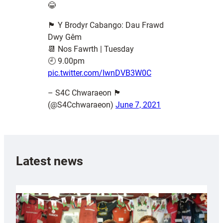
😂
🏴󠁧󠁢󠁷󠁬󠁳󠁿 Y Brodyr Cabango: Dau Frawd
Dwy Gêm
📆 Nos Fawrth | Tuesday
🕘 9.00pm
pic.twitter.com/IwnDVB3W0C
– S4C Chwaraeon 🏴󠁧󠁢󠁷󠁬󠁳󠁿
(@S4Cchwaraeon)
June 7, 2021
Latest news