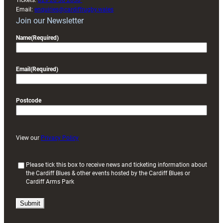
Tickets:
029 20 30 2030
Email:
enquiries@cardiffrugby.wales
Join our Newsletter
Name
(Required)
Email
(Required)
Postcode
View our
Privacy Policy
(
Please tick this box to receive news and ticketing information about
the Cardiff Blues & other events hosted by the Cardiff Blues or
R
Cardiff Arms Park
e
q
u
i
r