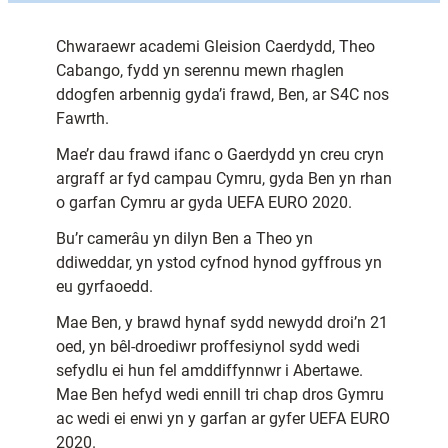
Chwaraewr academi Gleision Caerdydd, Theo
Cabango, fydd yn serennu mewn rhaglen
ddogfen arbennig gyda’i frawd, Ben, ar S4C nos
Fawrth.
Mae’r dau frawd ifanc o Gaerdydd yn creu cryn
argraff ar fyd campau Cymru, gyda Ben yn rhan
o garfan Cymru ar gyda UEFA EURO 2020.
Bu’r camerâu yn dilyn Ben a Theo yn
ddiweddar, yn ystod cyfnod hynod gyffrous yn
eu gyrfaoedd.
Mae Ben, y brawd hynaf sydd newydd droi’n 21
oed, yn bêl-droediwr proffesiynol sydd wedi
sefydlu ei hun fel amddiffynnwr i Abertawe.
Mae Ben hefyd wedi ennill tri chap dros Gymru
ac wedi ei enwi yn y garfan ar gyfer UEFA EURO
2020.