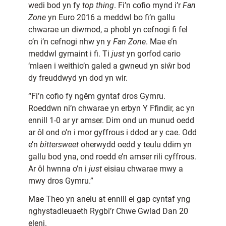
wedi bod yn fy
top thing
. Fi’n cofio mynd i’r
Fan
Zone
yn Euro 2016 a meddwl bo fi’n gallu
chwarae un diwrnod, a phobl yn cefnogi fi fel
o’n i’n cefnogi nhw yn y
Fan Zone
. Mae e’n
meddwl gymaint i fi. Ti
just
yn gorfod cario
‘mlaen i weithio’n galed a gwneud yn siŵr bod
dy freuddwyd yn dod yn wir.
“Fi’n cofio fy ngêm gyntaf dros Gymru.
Roeddwn ni’n chwarae yn erbyn Y Ffindir, ac yn
ennill 1-0 ar yr amser. Dim ond un munud oedd
ar ôl ond o’n i mor gyffrous i ddod ar y cae. Odd
e’n
bittersweet
oherwydd oedd y teulu ddim yn
gallu bod yna, ond roedd e’n amser rili cyffrous.
Ar ôl hwnna o’n i
just
eisiau chwarae mwy a
mwy dros Gymru.”
Mae Theo yn anelu at ennill ei gap cyntaf yng
nghystadleuaeth Rygbi’r Chwe Gwlad Dan 20
eleni.