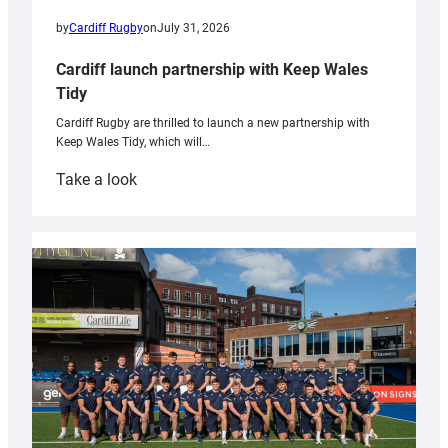
by
Cardiff Rugby
on
July 31, 2026
Cardiff launch partnership with Keep Wales
Tidy
Cardiff Rugby are thrilled to launch a new partnership with
Keep Wales Tidy, which will…
:
Take a look
Cardiff
launch
partnership
with
Keep
Wales
Tidy