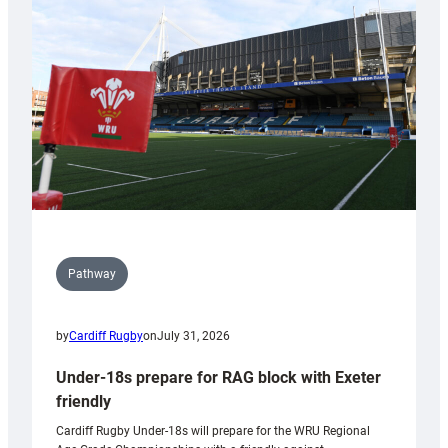
contribution
to
Wales
U20s
Pathway
by
Cardiff Rugby
on
July 31, 2026
Under-18s prepare for RAG block with Exeter
friendly
Cardiff Rugby Under-18s will prepare for the WRU Regional