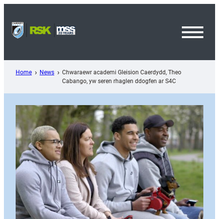
Skip
to
content
Toggl
Menu
Home
News
Chwaraewr academi Gleision Caerdydd, Theo
Cabango, yw seren rhaglen ddogfen ar S4C