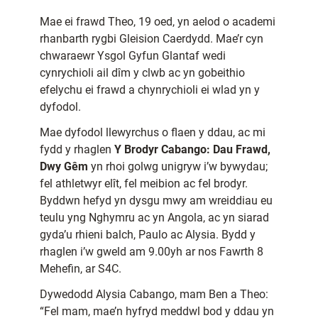
Mae ei frawd Theo, 19 oed, yn aelod o academi
rhanbarth rygbi Gleision Caerdydd. Mae’r cyn
chwaraewr Ysgol Gyfun Glantaf wedi
cynrychioli ail dîm y clwb ac yn gobeithio
efelychu ei frawd a chynrychioli ei wlad yn y
dyfodol.
Mae dyfodol llewyrchus o flaen y ddau, ac mi
fydd y rhaglen
Y Brodyr Cabango: Dau Frawd,
Dwy Gêm
yn rhoi golwg unigryw i’w bywydau;
fel athletwyr elît, fel meibion ac fel brodyr.
Byddwn hefyd yn dysgu mwy am wreiddiau eu
teulu yng Nghymru ac yn Angola, ac yn siarad
gyda’u rhieni balch, Paulo ac Alysia. Bydd y
rhaglen i’w gweld am 9.00yh ar nos Fawrth 8
Mehefin, ar S4C.
Dywedodd Alysia Cabango, mam Ben a Theo:
“Fel mam, mae’n hyfryd meddwl bod y ddau yn