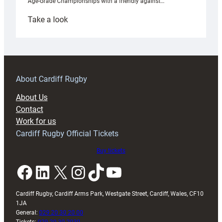
Age-Grade Championships with a friendly against…
:
Take a look
Under-
18s
prepare
for
RAG
About Cardiff Rugby
block
About Us
with
Contact
Exeter
Work for us
friendly
Cardiff Rugby Official Tickets
Buy tickets
Facebook
LinkedIn
X
Instagram
TikTok
YouTube
Cardiff Rugby, Cardiff Arms Park, Westgate Street, Cardiff, Wales, CF10
1JA
General:
029 20 30 20 00