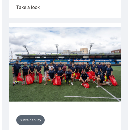
:
Take a look
Cardiff
Rugby
launches
special
150th
Anniversary
Grogg
Sustainability