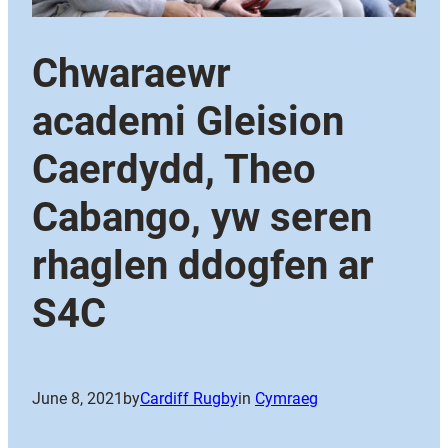
Chwaraewr
academi Gleision
Caerdydd, Theo
Cabango, yw seren
rhaglen ddogfen ar
S4C
June 8, 2021
by
Cardiff Rugby
in
Cymraeg