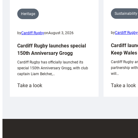
Sustainability
Heritage
by
Cardiff Rugby
by
Cardiff Rugby
on
August 3, 2026
Cardiff laun
Cardiff Rugby launches special
Keep Wales 
150th Anniversary Grogg
Cardiff Rugby ar
Cardiff Rugby has officially launched its
partnership wit
special 150th Anniversary Grogg, with club
will…
captain Liam Belcher,…
:
:
Take a look
Take a look
Cardiff
C
Rugby
l
launches
p
special
w
150th
Anniversary
Grogg
T