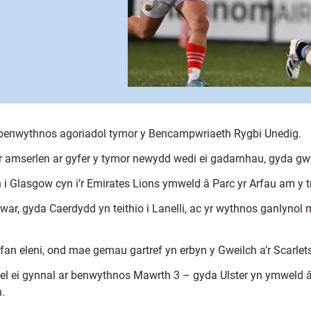
 benwythnos agoriadol tymor y Bencampwriaeth Rygbi Unedig.
mserlen ar gyfer y tymor newydd wedi ei gadarnhau, gyda gwyr y
i Glasgow cyn i’r Emirates Lions ymweld â Parc yr Arfau am y t
ar, gyda Caerdydd yn teithio i Lanelli, ac yr wythnos ganlynol 
ffan eleni, ond mae gemau gartref yn erbyn y Gweilch a’r Scarle
l ei gynnal ar benwythnos Mawrth 3 – gyda Ulster yn ymweld â’r
.