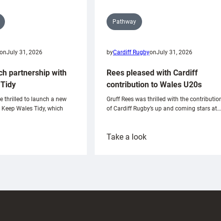
Pathway
on
July 31, 2026
by
Cardiff Rugby
on
July 31, 2026
ch partnership with
Rees pleased with Cardiff
Tidy
contribution to Wales U20s
e thrilled to launch a new
Gruff Rees was thrilled with the contributio
h Keep Wales Tidy, which
of Cardiff Rugby’s up and coming stars at…
:
Take a look
ardiff
Rees
aunch
pleased
artnership
with
ith
Cardiff
Keep
contribution
Wales
to
idy
Wales