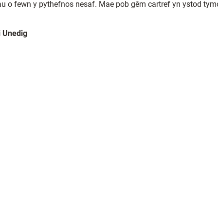
au o fewn y pythefnos nesaf. Mae pob gêm cartref yn ystod ty
 Unedig