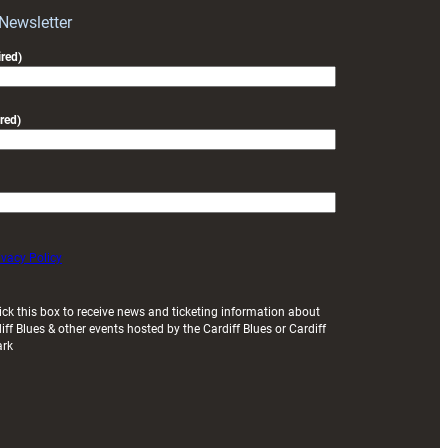
Exeter
 Newsletter
friendly
red)
red)
ivacy Policy
ick this box to receive news and ticketing information about
iff Blues & other events hosted by the Cardiff Blues or Cardiff
ark