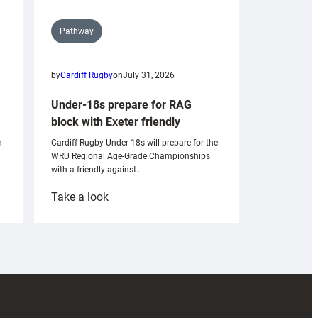
Pathway
by
Cardiff Rugby
on
July 31, 2026
Under-18s prepare for RAG
block with Exeter friendly
n
Cardiff Rugby Under-18s will prepare for the
WRU Regional Age-Grade Championships
with a friendly against…
:
Take a look
Under-
18s
prepare
for
RAG
block
with