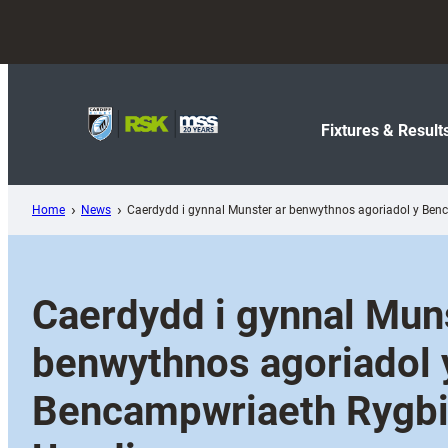
Skip
to
content
Fixtures & Result
Home
News
Caerdydd i gynnal Munster ar benwythnos agoriadol y Ben
Caerdydd i gynnal Mun
benwythnos agoriadol 
Bencampwriaeth Rygb