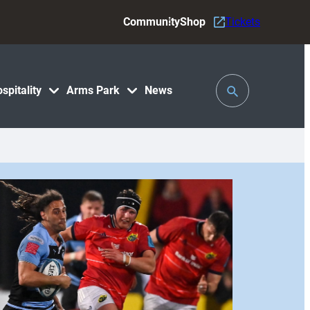
Community
Shop
Tickets
Toggle
spitality
Arms Park
News
Search