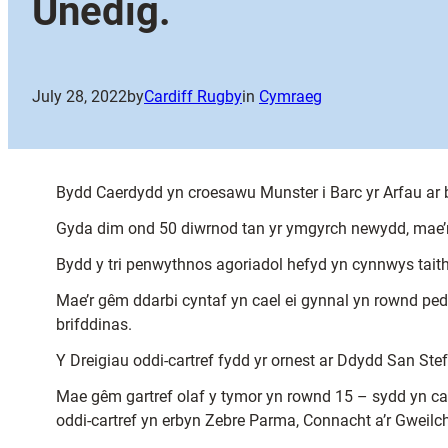
Unedig.
July 28, 2022
by
Cardiff Rugby
in
Cymraeg
Bydd Caerdydd yn croesawu Munster i Barc yr Arfau ar
Gyda dim ond 50 diwrnod tan yr ymgyrch newydd, mae’r a
Bydd y tri penwythnos agoriadol hefyd yn cynnwys taith 
Mae’r gêm ddarbi cyntaf yn cael ei gynnal yn rownd pedw
brifddinas.
Y Dreigiau oddi-cartref fydd yr ornest ar Ddydd San Ste
Mae gêm gartref olaf y tymor yn rownd 15 – sydd yn cae
oddi-cartref yn erbyn Zebre Parma, Connacht a’r Gweilch