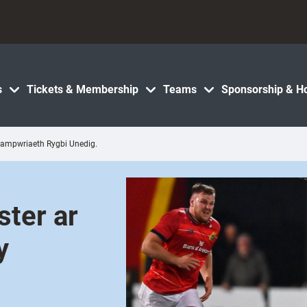
s
Tickets & Membership
Teams
Sponsorship & Ho
campwriaeth Rygbi Unedig.
ster ar
y
i