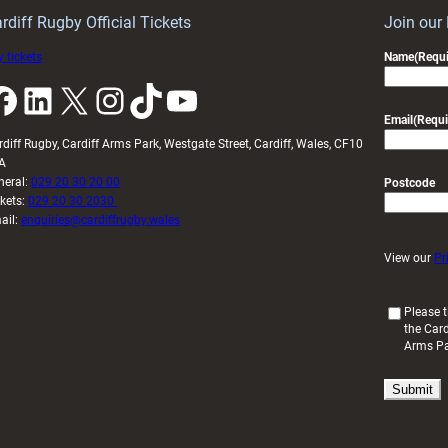
U20s
rdiff Rugby Official Tickets
Join our
 tickets
Name
(Requi
k
LinkedIn
X
Instagram
TikTok
YouTube
Email
(Requi
rdiff Rugby, Cardiff Arms Park, Westgate Street, Cardiff, Wales, CF10
A
neral:
029 20 30 20 00
Postcode
ckets:
029 20 30 2030
ail:
enquiries@cardiffrugby.wales
View our
Pr
(
Please t
the Card
R
Arms P
e
q
u
i
r
e