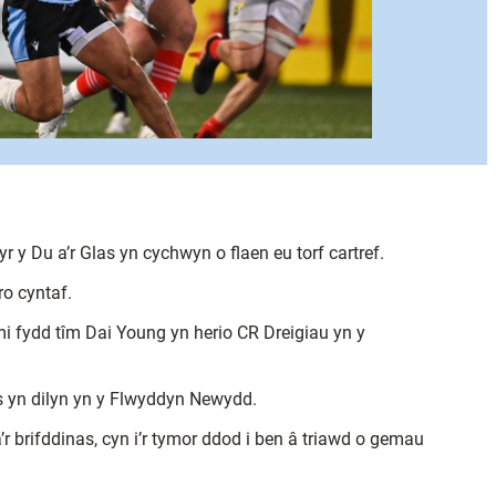
 Du a’r Glas yn cychwyn o flaen eu torf cartref.
ro cyntaf.
mi fydd tîm Dai Young yn herio CR Dreigiau yn y
ts yn dilyn yn y Flwyddyn Newydd.
 brifddinas, cyn i’r tymor ddod i ben â triawd o gemau